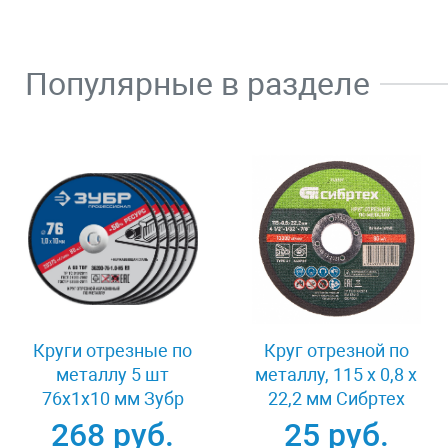
Популярные в разделе
Круги отрезные по
Круг отрезной по
металлу 5 шт
металлу, 115 х 0,8 х
76x1x10 мм Зубр
22,2 мм Сибртех
36200-76-1.0-H5_z03
743307
268 руб.
25 руб.