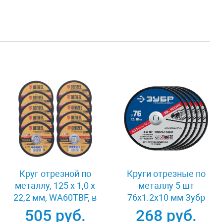
Круг отрезной по
Круги отрезные по
металлу, 125 х 1,0 х
металлу 5 шт
22,2 мм, WA60TBF, в
76x1.2x10 мм Зубр
метал.банке, 10 шт.
36200-76-1.2-H5_z03
505 руб.
268 руб.
Denzel 737610