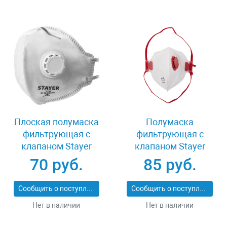
Плоская полумаска
Полумаска
фильтрующая с
фильтрующая с
клапаном Stayer
клапаном Stayer
11113_z01
MASTER 11116
70 руб.
85 руб.
Сообщить о поступлении
Сообщить о поступлении
Нет в наличии
Нет в наличии