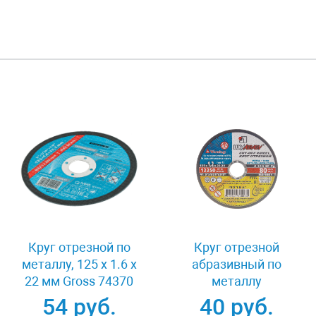
Круг отрезной по
Круг отрезной
металлу, 125 х 1.6 х
абразивный по
22 мм Gross 74370
металлу
125x1.2x22.2 мм
54 руб.
40 руб.
Луга 3612-125-1.2