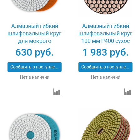
Алмазный гибкий
Алмазный гибкий
шлифовальный круг
шлифовальный круг
для мокрого
100 мм P400 сухое
шлифования 125 мм
шлифование 5 шт
630 руб.
1 983 руб.
Р300 Зубр 29867-300
Matrix 73503
Сообщить о поступлении
Сообщить о поступлении
Нет в наличии
Нет в наличии