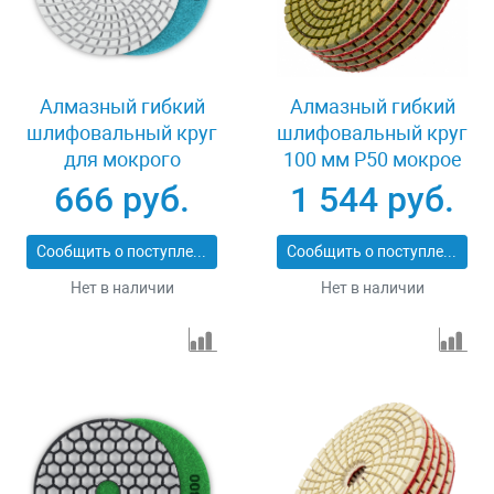
Алмазный гибкий
Алмазный гибкий
шлифовальный круг
шлифовальный круг
для мокрого
100 мм P50 мокрое
шлифования 125 мм
шлифование 5 шт
666 руб.
1 544 руб.
Р100 Зубр 29867-100
Matrix 73507
Сообщить о поступлении
Сообщить о поступлении
Нет в наличии
Нет в наличии