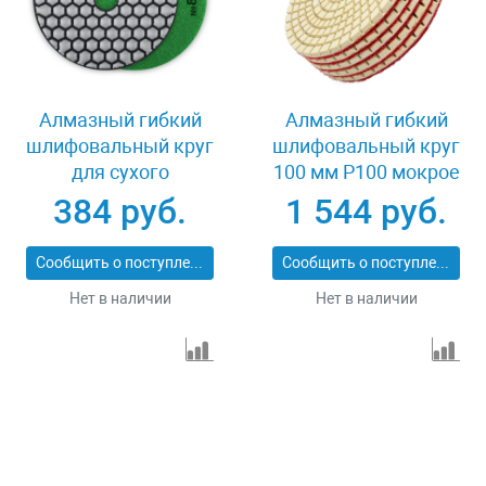
Алмазный гибкий
Алмазный гибкий
шлифовальный круг
шлифовальный круг
для сухого
100 мм P100 мокрое
шлифования 100 мм
шлифование 5 шт
384 руб.
1 544 руб.
Р800 Зубр 29868-800
Matrix 73508
Сообщить о поступлении
Сообщить о поступлении
Нет в наличии
Нет в наличии