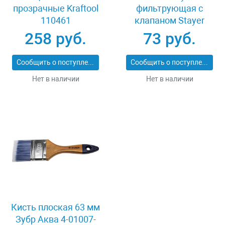
прозрачные Kraftool
фильтрующая с
110461
клапаном Stayer
11113-2_z01
258 руб.
73 руб.
Сообщить о поступлении
Сообщить о поступлении
Нет в наличии
Нет в наличии
Кисть плоская 63 мм
Зубр Аква 4-01007-