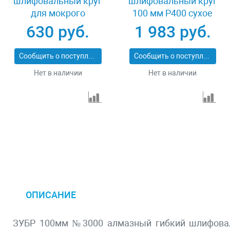
шлифовальный круг
шлифовальный круг
для мокрого
100 мм P400 сухое
шлифования 125 мм
шлифование 5 шт
630 руб.
1 983 руб.
Р300 Зубр 29867-300
Matrix 73503
Сообщить о поступлении
Сообщить о поступлении
Нет в наличии
Нет в наличии
ОПИСАНИЕ
ЗУБР 100мм №3000 алмазный гибкий шлифоваль