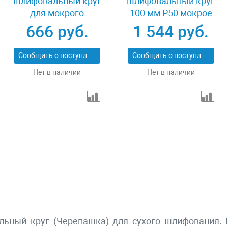
шлифовальный круг
шлифовальный круг
для мокрого
100 мм P50 мокрое
шлифования 125 мм
шлифование 5 шт
666 руб.
1 544 руб.
Р100 Зубр 29867-100
Matrix 73507
Сообщить о поступлении
Сообщить о поступлении
Нет в наличии
Нет в наличии
ный круг (Черепашка) для сухого шлифования. 