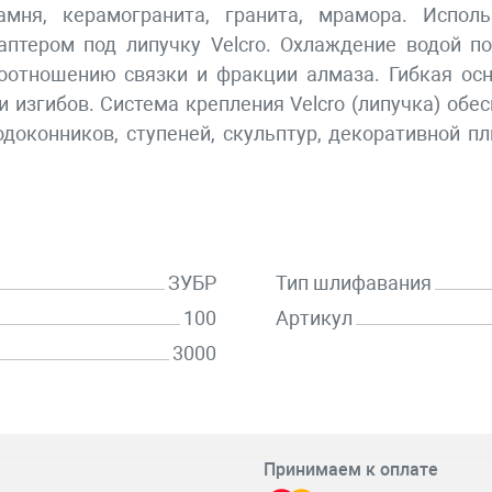
амня, керамогранита, гранита, мрамора. Испол
птером под липучку Velcro. Охлаждение водой п
оотношению связки и фракции алмаза. Гибкая ос
и изгибов. Система крепления Velcro (липучка) об
оконников, ступеней, скульптур, декоративной пли
ЗУБР
Тип шлифавания
100
Артикул
3000
Принимаем к оплате