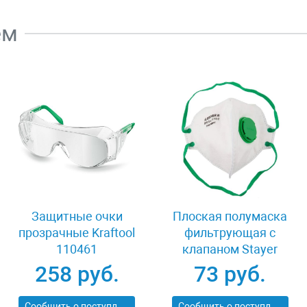
ем
Защитные очки
Плоская полумаска
прозрачные Kraftool
фильтрующая с
110461
клапаном Stayer
11113-2_z01
258 руб.
73 руб.
Сообщить о поступлении
Сообщить о поступлении