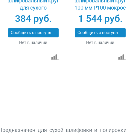
шлифовальный круг
шлифовальный круг
для сухого
100 мм P100 мокрое
шлифования 100 мм
шлифование 5 шт
384 руб.
1 544 руб.
Р800 Зубр 29868-800
Matrix 73508
Сообщить о поступлении
Сообщить о поступлении
Нет в наличии
Нет в наличии
Предназначен для сухой шлифовки и полировки