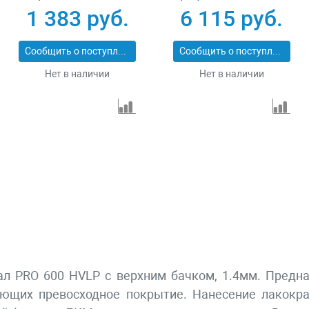
0.6 л, сопло D 1.2, 1.5
гравитационного
1 383 руб.
6 115 руб.
и 1.8 мм Matrix 57314
типа, сопло 1.3 и 1.1
мм Stels 57365
Сообщить о поступлении
Сообщить о поступлении
Нет в наличии
Нет в наличии
л PRO 600 HVLP c верхним бачком, 1.4мм. Предн
бующих превосходное покрытие. Нанесение лакокр