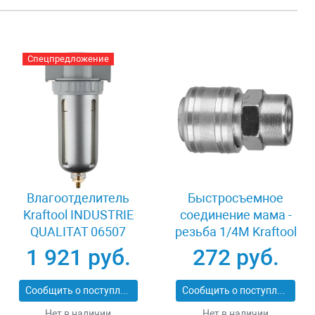
Спецпредложение
Влагоотделитель
Быстросъемное
Kraftool INDUSTRIE
соединение мама -
QUALITAT 06507
резьба 1/4M Kraftool
06593
1 921 руб.
272 руб.
Сообщить о поступлении
Сообщить о поступлении
Нет в наличии
Нет в наличии