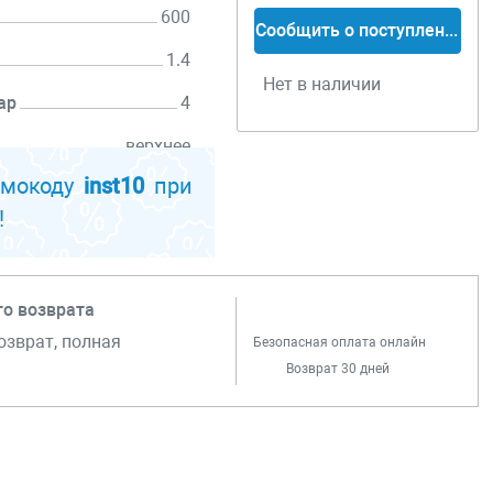
600
Сообщить о поступлении
1.4
Нет в наличии
ар
4
верхнее
омокоду
inst10
при
HVLP
!
го возврата
озврат, полная
Безопасная оплата онлайн
Возврат 30 дней