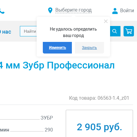
Выберите город
Войти
Не удалось определить
 нас
ваш город
Изменить
Закрыть
.4 мм Зубр Профессионал
Код товара:
06563-1.4_z01
ЗУБР
2 905 руб.
/мин
290