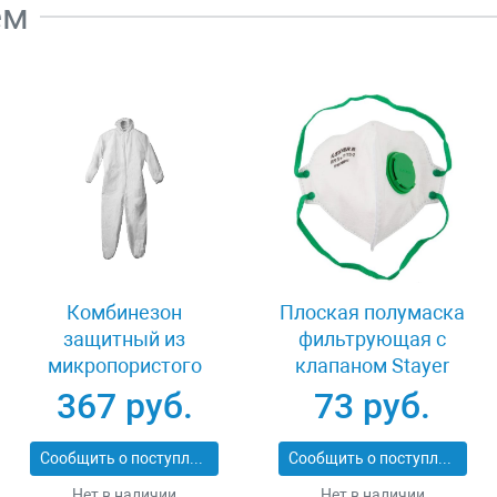
ем
Комбинезон
Плоская полумаска
защитный из
фильтрующая с
микропористого
клапаном Stayer
материала размер
11113-2_z01
367 руб.
73 руб.
50-52 Зубр ПРОФИ
11609-50
Сообщить о поступлении
Сообщить о поступлении
Нет в наличии
Нет в наличии