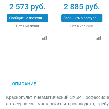
мл 1.4 мм Stayer
бачком 1000 мл 1.8
2 573 руб.
2 885 руб.
AirPro 06477-1.4
мм Зубр ПРО Н350
06451-1.8
Сообщить о поступлении
Сообщить о поступлении
Нет в наличии
Нет в наличии
ОПИСАНИЕ
Краскопульт пневматический ЗУБР Профессиона
автосервисов, мастерских и производств, тре