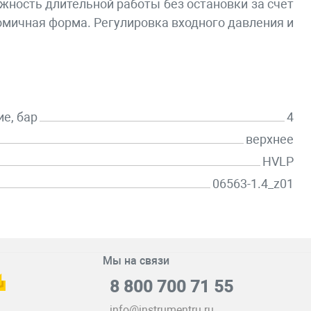
ность длительной работы без остановки за счет
мичная форма. Регулировка входного давления и
е, бар
4
верхнее
HVLP
06563-1.4_z01
Мы на связи
8 800 700 71 55
info@instrumentru.ru