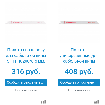
Полотна по дереву
Полотна
для сабельной пилы
универсальные для
S1111K 200/8.5 мм,
сабельной пилы
HCS, 2 шт, Pro Matrix
S1122VF, 200/1.8-2.5
316 руб.
408 руб.
782012
мм, Bimetal, 2 шт, Pro
Matrix 782002
Сообщить о поступлении
Сообщить о поступлении
Нет в наличии
Нет в наличии