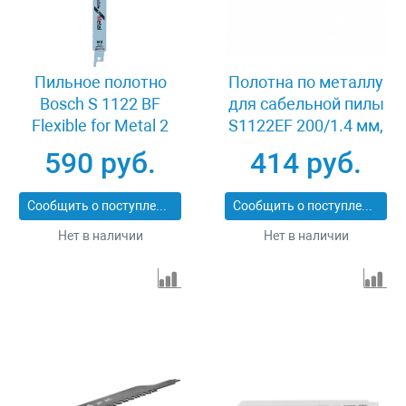
Пильное полотно
Полотна по металлу
Bosch S 1122 BF
для сабельной пилы
Flexible for Metal 2
S1122EF 200/1.4 мм,
штуки 2608656041
Bimetal, 2 шт, Pro
590 руб.
414 руб.
Matrix 782010
Сообщить о поступлении
Сообщить о поступлении
Нет в наличии
Нет в наличии