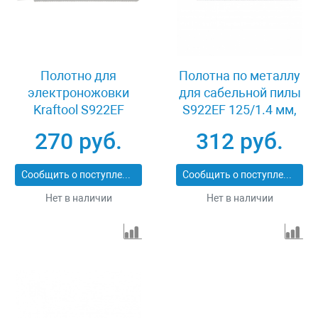
Полотно для
Полотна по металлу
электроножовки
для сабельной пилы
Kraftool S922EF
S922EF 125/1.4 мм,
159755-13
Bimetal, 2 шт, Pro
270 руб.
312 руб.
Matrix 782009
Сообщить о поступлении
Сообщить о поступлении
Нет в наличии
Нет в наличии