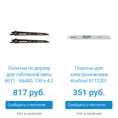
Полотна по дереву
Полотно для
для сабельной пилы
электроножовки
4011 - S644D, 130 x 4.2
Kraftool S1122EF
мм, фигурный рез, 2
159755-18
817 руб.
351 руб.
шт Gross 782101
Сообщить о поступлении
Сообщить о поступлении
Нет в наличии
Нет в наличии