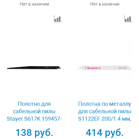
Нет в наличии
Нет в наличии
Полотно для
Полотна по металлу
сабельной пилы
для сабельной пилы
Stayer S617K 159457-
S1122EF 200/1.4 мм,
8.5
Bimetal, 2 шт, Pro
138 руб.
414 руб.
Matrix 782010