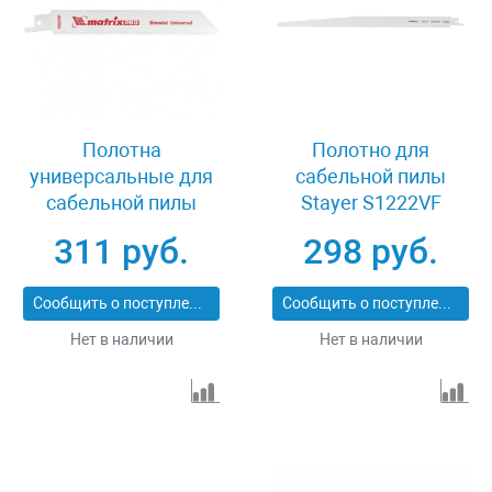
Полотна
Полотно для
универсальные для
сабельной пилы
сабельной пилы
Stayer S1222VF
S922VF, 125/1.8-2.5
159450-U-28
311 руб.
298 руб.
мм, Bimetal, 2 шт, Pro
Matrix 782001
Сообщить о поступлении
Сообщить о поступлении
Нет в наличии
Нет в наличии