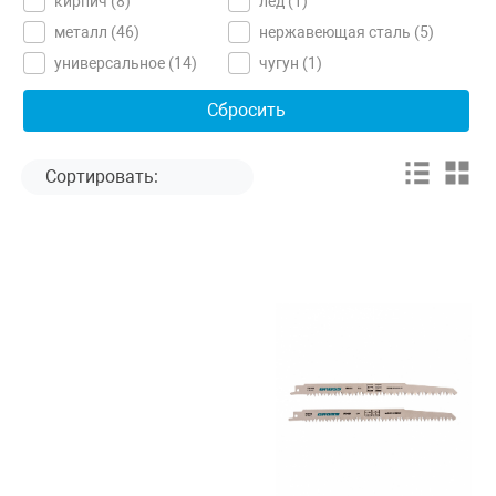
кирпич (
8
)
лед (
1
)
металл (
46
)
нержавеющая сталь (
5
)
универсальное (
14
)
чугун (
1
)