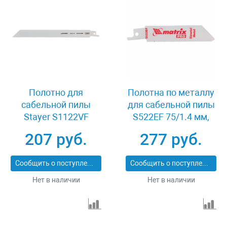
Полотно для
Полотна по металлу
сабельной пилы
для сабельной пилы
Stayer S1122VF
S522EF 75/1.4 мм,
159450-U-18
Bimetal, 2 шт, Pro
207 руб.
277 руб.
Matrix 782008
Сообщить о поступлении
Сообщить о поступлении
Нет в наличии
Нет в наличии