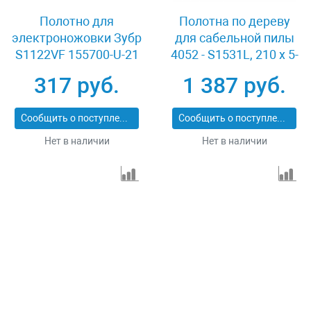
Полотно для
Полотна по дереву
электроножовки Зубр
для сабельной пилы
S1122VF 155700-U-21
4052 - S1531L, 210 x 5-
6.5 мм, фигурный рез,
317 руб.
1 387 руб.
2 шт Gross 782102
Сообщить о поступлении
Сообщить о поступлении
Нет в наличии
Нет в наличии