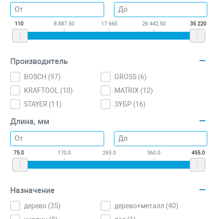
110
8 887.50
17 665
26 442.50
35 220
Производитель
BOSCH (
97
)
GROSS (
6
)
KRAFTOOL (
10
)
MATRIX (
12
)
STAYER (
11
)
ЗУБР (
16
)
Длина, мм
75.0
170.0
265.0
360.0
455.0
Назначение
дерево (
35
)
дерево+металл (
40
)