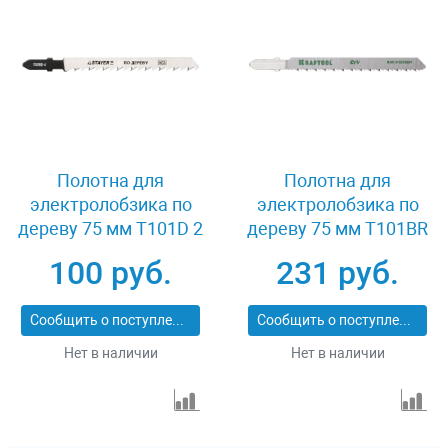
Полотна для
Полотна для
электролобзика по
электролобзика по
дереву 75 мм T101D 2
дереву 75 мм T101BR
шт Stayer 15990-4_z01
2 шт Kraftool 159516-
100 руб.
231 руб.
2,5
Сообщить о поступлении
Сообщить о поступлении
Нет в наличии
Нет в наличии