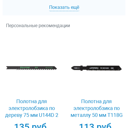
Показать ещё
Персональные рекомендации
Полотна для
Полотна для
электролобзика по
электролобзика по
дереву 75 мм U144D 2
металлу 50 мм T118G
шт Kraftool 159621-4
2 шт Stayer 15993-
135 руб.
113 руб.