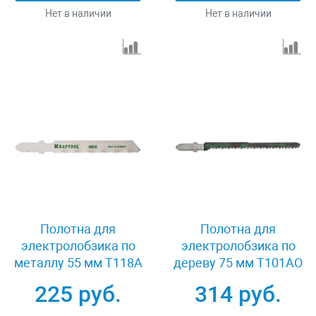
Нет в наличии
Нет в наличии
Полотна для
Полотна для
электролобзика по
электролобзика по
металлу 55 мм T118A
дереву 75 мм T101AO
2 шт Kraftool 159551-
2 шт Kraftool 159514-
225 руб.
314 руб.
1,2
2,5