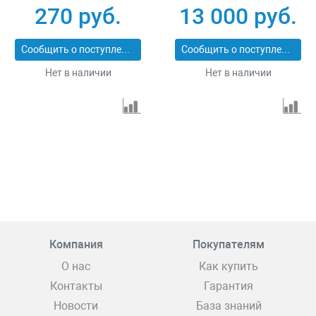
2 шт Зубр 15585-4_z01
100 шт Bosch Extra-
270 руб.
13 000 руб.
clean for Wood
2608663753
Сообщить о поступлении
Сообщить о поступлении
Нет в наличии
Нет в наличии
Компания
Покупателям
О нас
Как купить
Контакты
Гарантия
Новости
База знаний