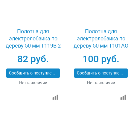
Полотна для
Полотна для
электролобзика по
электролобзика по
дереву 50 мм T119B 2
дереву 50 мм T101AO
шт Зубр 15588-2_z01
2 шт Stayer 15992-
82 руб.
100 руб.
1.3_z01
Сообщить о поступлении
Сообщить о поступлении
Нет в наличии
Нет в наличии