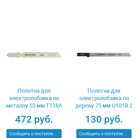
Полотна для
Полотна для
электролобзика по
электролобзика по
металлу 55 мм T118A
дереву 75 мм U101B 2
5 шт Kraftool 159551-
шт Stayer 15995-
472 руб.
130 руб.
1.2-S5
2.5_z01
Сообщить о поступлении
Сообщить о поступлении