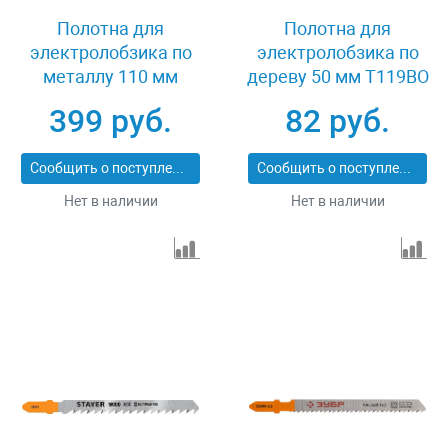
Полотна для
Полотна для
электролобзика по
электролобзика по
металлу 110 мм
дереву 50 мм T119BO
T318B 2 шт Kraftool
2 шт Зубр 15589-2_z01
399 руб.
82 руб.
159552-2
Сообщить о поступлении
Сообщить о поступлении
Нет в наличии
Нет в наличии