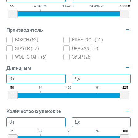
55
4 848.75
9 642.50
14 436.25
19 230
Производитель
BOSCH (
52
)
KRAFTOOL (
41
)
STAYER (
32
)
URAGAN (
15
)
WOLFCRAFT (
6
)
ЗУБР (
26
)
Длина, мм
50
94
138
181
225
Количество в упаковке
2
27
51
76
100