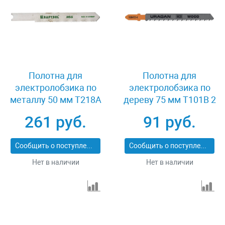
Полотна для
Полотна для
электролобзика по
электролобзика по
металлу 50 мм T218A
дереву 75 мм T101B 2
2 шт Kraftool 159553-
шт Uragan 159472-
261 руб.
91 руб.
1,2
2.5_z02
Сообщить о поступлении
Сообщить о поступлении
Нет в наличии
Нет в наличии