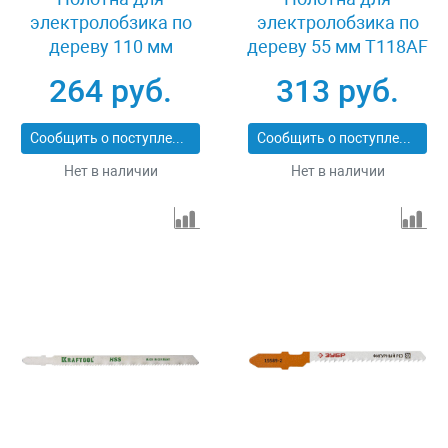
электролобзика по
электролобзика по
дереву 110 мм
дереву 55 мм T118AF
T301CD 2 шт Kraftool
2 шт Kraftool 159555-
264 руб.
313 руб.
159512-4
1,2
Сообщить о поступлении
Сообщить о поступлении
Нет в наличии
Нет в наличии