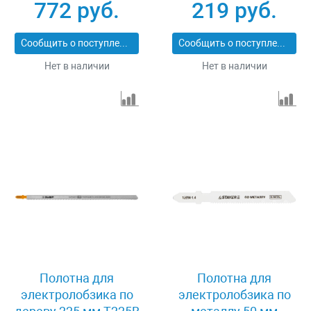
772 руб.
219 руб.
110 мм T341HM 2 шт
Зубр 155957-4
Сообщить о поступлении
Сообщить о поступлении
Нет в наличии
Нет в наличии
Полотна для
Полотна для
электролобзика по
электролобзика по