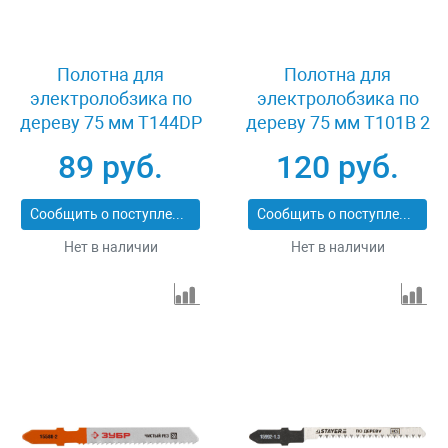
Полотна для
Полотна для
электролобзика по
электролобзика по
дереву 75 мм T144DP
дереву 75 мм T101B 2
2 шт Stayer 15983-
шт Зубр 15590-2.5_z01
89 руб.
120 руб.
4_z02
Сообщить о поступлении
Сообщить о поступлении
Нет в наличии
Нет в наличии