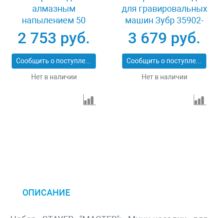
алмазным
для гравировальных
напылением 50
машин Зубр 35902-
предметов Зубр
H238
2 753 руб.
3 679 руб.
33383-H50
Сообщить о поступлении
Сообщить о поступлении
Нет в наличии
Нет в наличии
ОПИСАНИЕ