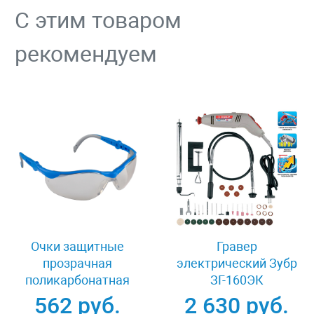
С этим товаром
рекомендуем
Очки защитные
Гравер
прозрачная
электрический Зубр
поликарбонатная
ЗГ-160ЭК
монолинза ЗУБР
562 руб.
2 630 руб.
ЭКСПЕРТ 110310