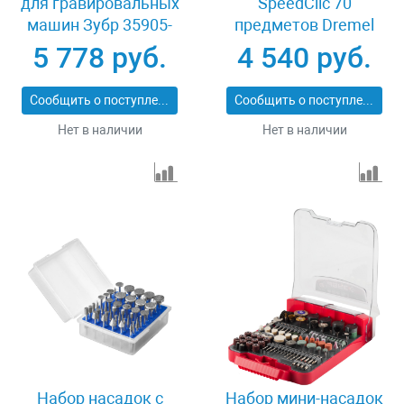
для гравировальных
SpeedClic 70
машин Зубр 35905-
предметов Dremel
H349
2615E725JA
5 778 руб.
4 540 руб.
Сообщить о поступлении
Сообщить о поступлении
Нет в наличии
Нет в наличии
Набор насадок с
Набор мини-насадок