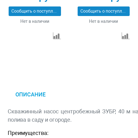
Сибртех 97290
2800 л/ч, напор 65 м
Сибртех 97294
Сообщить о поступлении
Сообщить о поступлении
Нет в наличии
Нет в наличии
ОПИСАНИЕ
Скважинный насос центробежный ЗУБР, 40 м на
полива в саду и огороде.
Преимущества: