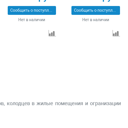
5700 л/ч, напор 80 м
3300 л/ч, напор 60 м
Denzel 97256
Denzel 97255
Сообщить о поступлении
Сообщить о поступлении
Нет в наличии
Нет в наличии
ов, колодцев в жилые помещения и огранизации