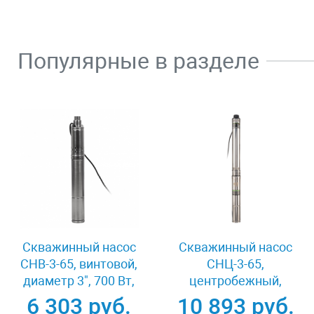
Популярные в разделе
Скважинный насос
Скважинный насос
СНВ-3-65, винтовой,
CНЦ-3-65,
диаметр 3", 700 Вт,
центробежный,
1800 л/ч, напор 65 м
диаметр 3", 800 Вт,
6 303 руб.
10 893 руб.