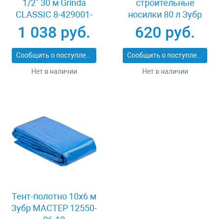
1/2" 30 м Grinda
строительные
CLASSIC 8-429001-
носилки 80 л Зубр
1/2-30_z02
МАСТЕР 39915
1 038 руб.
620 руб.
Сообщить о поступлении
Сообщить о поступлении
Нет в наличии
Нет в наличии
Тент-полотно 10x6 м
Зубр МАСТЕР 12550-