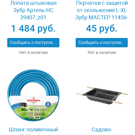
Лопата штыковая
Перчатки с защитой
Зубр Артель-НС
от скольжения L-XL
39407_z01
Зубр МAСTEP 11456-
XL
1 484 руб.
45 руб.
Сообщить о поступлении
Сообщить о поступлении
Нет в наличии
Нет в наличии
Шланг поливочный
Садово-