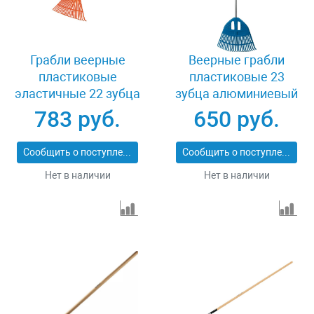
Грабли веерные
Веерные грабли
пластиковые
пластиковые 23
эластичные 22 зубца
зубца алюминиевый
Truper 19785
черенок Grinda
783 руб.
650 руб.
PROLine Grinda
PROLine 421811
Сообщить о поступлении
Сообщить о поступлении
Нет в наличии
Нет в наличии