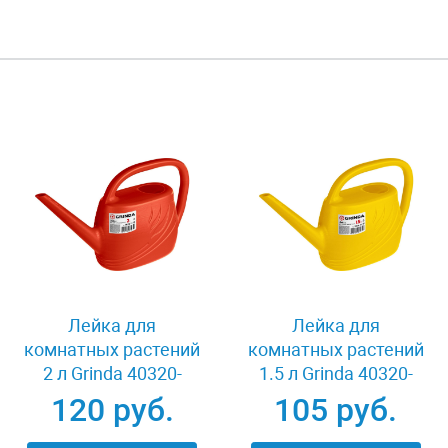
Лейка для
Лейка для
комнатных растений
комнатных растений
2 л Grinda 40320-
1.5 л Grinda 40320-
02_z02
01_z02
120 руб.
105 руб.