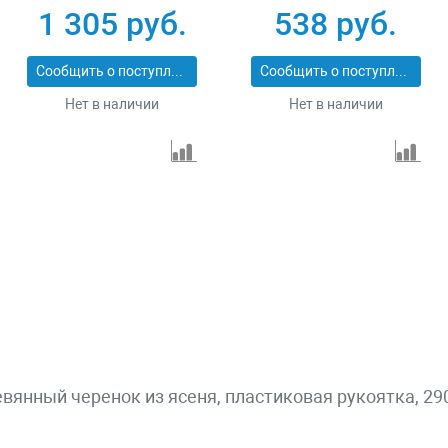
цельнометаллическая
жесткости без
1 305 руб.
538 руб.
LUXE Palisad 61371
черенка Россия
Сибртех 614375
Сообщить о поступлении
Сообщить о поступлении
Нет в наличии
Нет в наличии
янный черенок из ясеня, пластиковая рукоятка, 2