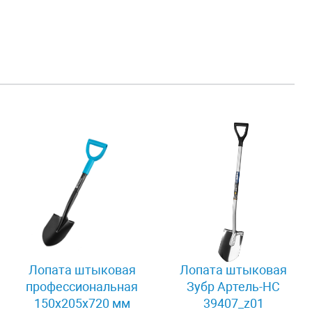
Лопата штыковая
Лопата штыковая
профессиональная
Зубр Артель-НС
150х205х720 мм
39407_z01