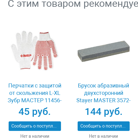
С этим товаром рекоменду
Перчатки с защитой
Брусок абразивный
от скольжения L-XL
двухсторонний
Зубр МAСTEP 11456-
Stayer MASTER 3572-
XL
20
45 руб.
144 руб.
Сообщить о поступлении
Сообщить о поступлении
Нет в наличии
Нет в наличии