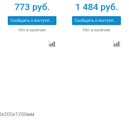
цельнометаллическая
773 руб.
1 484 руб.
LUXE Palisad 61370
Сообщить о поступлении
Сообщить о поступлении
Нет в наличии
Нет в наличии
90х205х1200мм