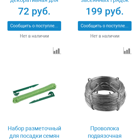
кустарников 20 м
Grinda 8-422371-H26
72 руб.
199 руб.
Grinda 8-422341
Сообщить о поступлении
Сообщить о поступлении
Нет в наличии
Нет в наличии
Набор разметочный
Проволока
для посадки семян
подвязочная