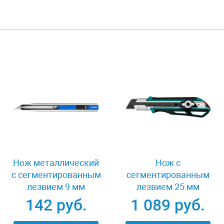
Нож металлический
Нож с
с сегментированным
сегментированным
лезвием 9 мм
лезвием 25 мм
автостоп Зубр 09152
Kraftool 09190
142 руб.
1 089 руб.