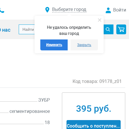
Выберите город
Войти
Не удалось определить
 нас
ваш город
Изменить
Закрыть
Код товара:
09178_z01
ЗУБР
395 руб.
сегментированное
18
Сообщить о поступлении