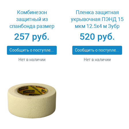
Комбинезон
Пленка защитная
защитный из
укрывочная ПЭНД 15
спанбонда размер
мкм 12.5x4 м Зубр
52-54 Stayer MASTER
12257-15-12
257 руб.
520 руб.
11603-52
Сообщить о поступлении
Сообщить о поступлении
Нет в наличии
Нет в наличии