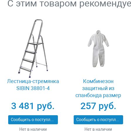
С этим товаром рекоменду
Лестница-стремянка
Комбинезон
SIBIN 38801-4
защитный из
спанбонда размер
52-54 Stayer MASTER
3 481 руб.
257 руб.
11603-52
Сообщить о поступлении
Сообщить о поступлении
Нет в наличии
Нет в наличии