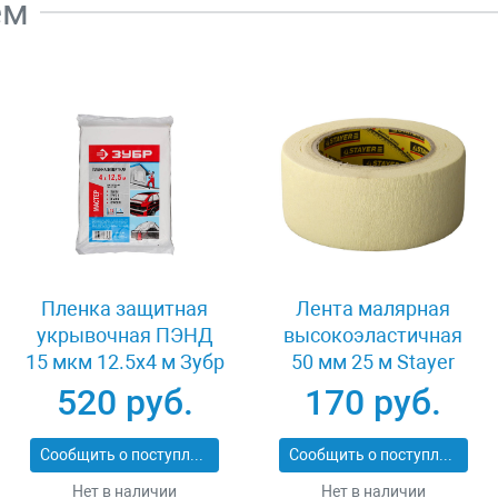
ем
Пленка защитная
Лента малярная
укрывочная ПЭНД
высокоэластичная
15 мкм 12.5x4 м Зубр
50 мм 25 м Stayer
12257-15-12
12123-50-25
520 руб.
170 руб.
Сообщить о поступлении
Сообщить о поступлении
Нет в наличии
Нет в наличии