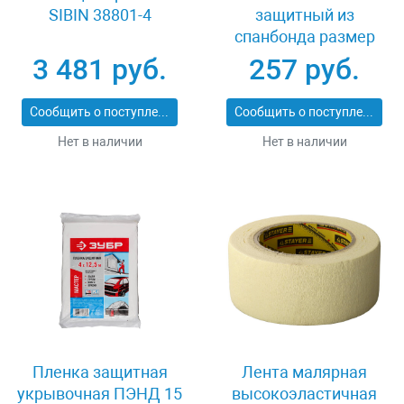
SIBIN 38801-4
защитный из
спанбонда размер
52-54 Stayer MASTER
3 481 руб.
257 руб.
11603-52
Сообщить о поступлении
Сообщить о поступлении
Нет в наличии
Нет в наличии
Пленка защитная
Лента малярная
укрывочная ПЭНД 15
высокоэластичная