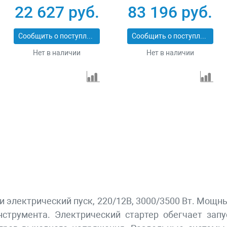
230В 4-х тактный 15
коннектор
22 627 руб.
83 196 руб.
л электростартер
автоматики
Сибртех 94538
электростартер
Сообщить о поступлении
Сообщить о поступлении
Denzel 946934
Нет в наличии
Нет в наличии
 и электрический пуск, 220/12В, 3000/3500 Вт. Мощ
инструмента. Электрический стартер обегчает зап