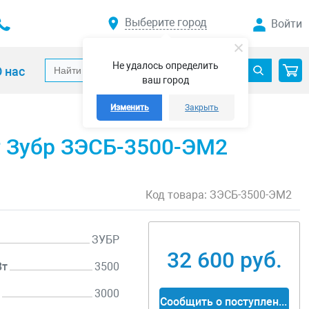
Выберите город
Войти
Не удалось определить
 нас
ваш город
Изменить
Закрыть
т Зубр ЗЭСБ-3500-ЭМ2
Код товара:
ЗЭСБ-3500-ЭМ2
ЗУБР
32 600 руб.
Вт
3500
т
3000
Сообщить о поступлении