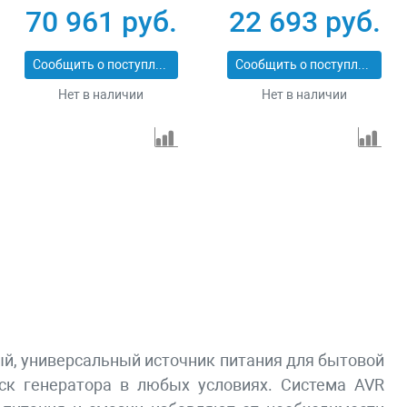
Вт Зубр СБА-5500
RS-4000 946115
70 961 руб.
22 693 руб.
Сообщить о поступлении
Сообщить о поступлении
Нет в наличии
Нет в наличии
ный, универсальный источник питания для бытовой
уск генератора в любых условиях. Система AVR