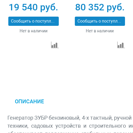
четырехтактный 15
переключение
19 540 руб.
80 352 руб.
л ручной стартер
режима 230 В/400 В
Сибртех 94544
25 л электростартер
Сообщить о поступлении
Сообщить о поступлении
Denzel 946944
Нет в наличии
Нет в наличии
ОПИСАНИЕ
Генератор ЗУБР бензиновый, 4-х тактный, ручной
техники, садовых устройств и строительного 