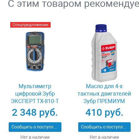
С этим товаром рекоменду
Спецпредложение
Мультиметр
Масло для 4-х
цифровой Зубр
тактных двигателей
ЭКСПЕРТ ТХ-810-Т
Зубр ПРЕМИУМ
59810
ЗМД-4Т
2 348 руб.
410 руб.
Сообщить о поступлении
Сообщить о поступлении
Нет в наличии
Нет в наличии