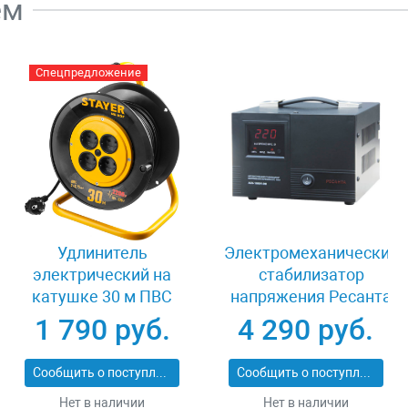
ем
Спецпредложение
Удлинитель
Электромеханический
электрический на
стабилизатор
катушке 30 м ПВС
напряжения Ресанта
2х0.75 кв мм 4
АСН-1000/1-ЭМ
1 790 руб.
4 290 руб.
гнезда Stayer 55073-
30_z01
Сообщить о поступлении
Сообщить о поступлении
Нет в наличии
Нет в наличии