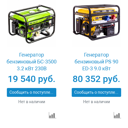
Генератор
Генератор
бензиновый БС-3500
бензиновый PS 90
3.2 кВт 230В
ED-3 9.0 кВт
четырехтактный 15 л
переключение
19 540 руб.
80 352 руб.
ручной стартер
режима 230 В/400 В
Сибртех 94544
25 л электростартер
Сообщить о поступлении
Сообщить о поступлении
Denzel 946944
Нет в наличии
Нет в наличии