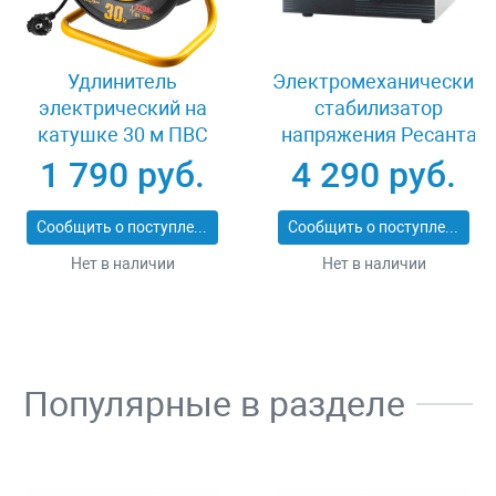
Удлинитель
Электромеханический
электрический на
стабилизатор
катушке 30 м ПВС
напряжения Ресанта
2х0.75 кв мм 4
АСН-1000/1-ЭМ
1 790 руб.
4 290 руб.
гнезда Stayer 55073-
30_z01
Сообщить о поступлении
Сообщить о поступлении
Нет в наличии
Нет в наличии
Популярные в разделе