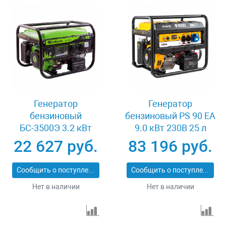
Генератор
Генератор
бензиновый
бензиновый PS 90 EA
БС-3500Э 3.2 кВт
9.0 кВт 230В 25 л
230В 4-х тактный 15 л
коннектор
22 627 руб.
83 196 руб.
электростартер
автоматики
Сибртех 94538
электростартер
Сообщить о поступлении
Сообщить о поступлении
Denzel 946934
Нет в наличии
Нет в наличии