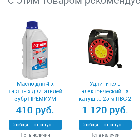
С этим товаром рекоменду
Масло для 4-х
Удлинитель
тактных двигателей
электрический на
Зубр ПРЕМИУМ
катушке 25 м ПВС 2
ЗМД-4Т
х 1кв мм 4 гнезда
410 руб.
1 120 руб.
СВЕТОЗАР
КОМФОРТ SV-55073-
Сообщить о поступлении
Сообщить о поступлении
25
Нет в наличии
Нет в наличии