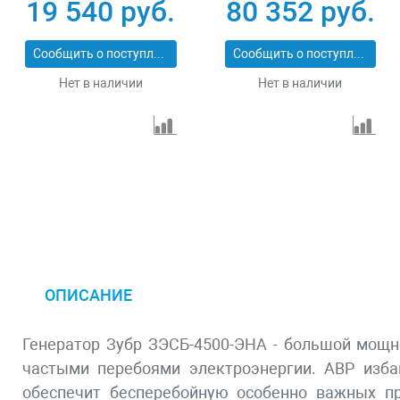
четырехтактный 15
переключение
19 540 руб.
80 352 руб.
л ручной стартер
режима 230 В/400 В
Сибртех 94544
25 л электростартер
Сообщить о поступлении
Сообщить о поступлении
Denzel 946944
Нет в наличии
Нет в наличии
ОПИСАНИЕ
Генератор Зубр ЗЭСБ-4500-ЭНА - большой мощно
частыми перебоями электроэнергии. АВР изба
обеспечит бесперебойную особенно важных пр