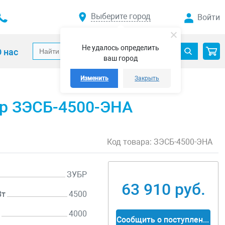
Выберите город
Войти
Не удалось определить
 нас
ваш город
Изменить
Закрыть
убр ЗЭСБ-4500-ЭНА
Код товара:
ЗЭСБ-4500-ЭНА
ЗУБР
63 910 руб.
Вт
4500
т
4000
Сообщить о поступлении