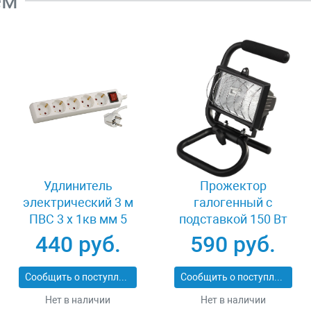
ем
Удлинитель
Прожектор
электрический 3 м
галогенный с
ПВС 3 х 1кв мм 5
подставкой 150 Вт
гнезд СВЕТОЗАР
Светозар SV-57121-B
440 руб.
590 руб.
ОПТИМА SV-55055-3
Сообщить о поступлении
Сообщить о поступлении
Нет в наличии
Нет в наличии