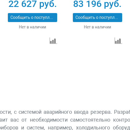
230В 4-х тактный 15
коннектор
22 627 руб.
83 196 руб.
л электростартер
автоматики
Сибртех 94538
электростартер
Сообщить о поступлении
Сообщить о поступлении
Denzel 946934
Нет в наличии
Нет в наличии
сти, с системой аварийного ввода резерва. Разра
вит вас от необходимости самостоятельно контро
иборов и систем, например, холодильного оборуд