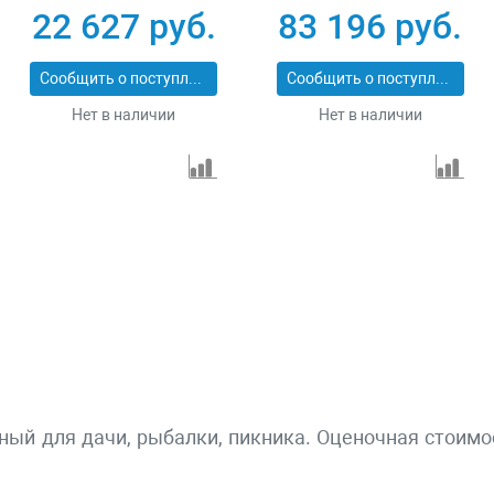
230В 4-х тактный 15
коннектор
22 627 руб.
83 196 руб.
л электростартер
автоматики
Сибртех 94538
электростартер
Сообщить о поступлении
Сообщить о поступлении
Denzel 946934
Нет в наличии
Нет в наличии
ный для дачи, рыбалки, пикника. Оценочная стоимос