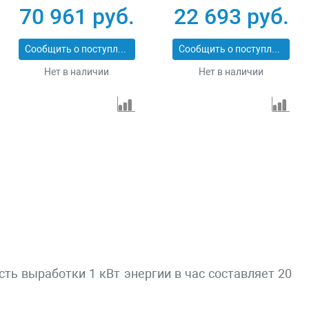
Вт Зубр СБА-5500
RS-4000 946115
70 961 руб.
22 693 руб.
Сообщить о поступлении
Сообщить о поступлении
Нет в наличии
Нет в наличии
ть выработки 1 кВт энергии в час составляет 20