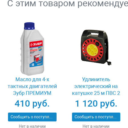
С этим товаром рекоменду
Масло для 4-х
Удлинитель
тактных двигателей
электрический на
Зубр ПРЕМИУМ
катушке 25 м ПВС 2
ЗМД-4Т
х 1кв мм 4 гнезда
410 руб.
1 120 руб.
СВЕТОЗАР
КОМФОРТ SV-55073-
Сообщить о поступлении
Сообщить о поступлении
25
Нет в наличии
Нет в наличии