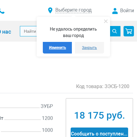
Выберите город
Войти
Не удалось определить
 нас
ваш город
Изменить
Закрыть
Код товара:
ЗЭСБ-1200
ЗУБР
18 175 руб.
Вт
1200
т
1000
Сообщить о поступлении