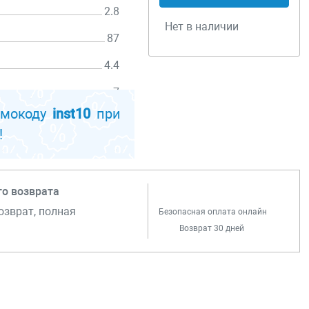
2.8
Нет в наличии
87
4.4
равке,
7
омокоду
inst10
при
!
го возврата
озврат, полная
Безопасная оплата онлайн
Возврат 30 дней