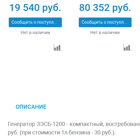
четырехтактный 15
переключение
19 540 руб.
80 352 руб.
л ручной стартер
режима 230 В/400 В
Сибртех 94544
25 л электростартер
Сообщить о поступлении
Сообщить о поступлении
Denzel 946944
Нет в наличии
Нет в наличии
ОПИСАНИЕ
Генератор ЗЭСБ-1200 - компактный, востребован
руб. (при стоимости 1л бензина - 30 руб.).