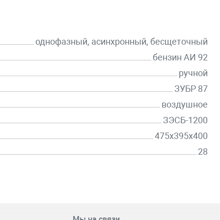
однофазный, асинхронный, бесщеточный
бензин АИ 92
ручной
ЗУБР 87
воздушное
ЗЭСБ-1200
475х395х400
28
Мы на связи