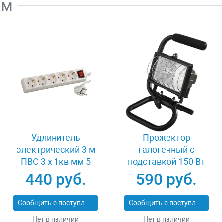
ем
Удлинитель
Прожектор
электрический 3 м
галогенный с
ПВС 3 х 1кв мм 5
подставкой 150 Вт
гнезд СВЕТОЗАР
Светозар SV-57121-B
440 руб.
590 руб.
ОПТИМА SV-55055-3
Сообщить о поступлении
Сообщить о поступлении
Нет в наличии
Нет в наличии