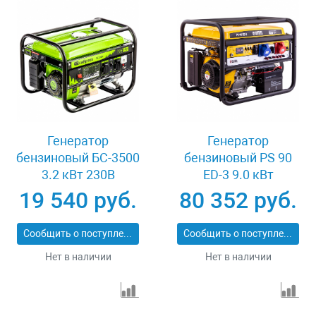
Генератор
Генератор
бензиновый БС-3500
бензиновый PS 90
3.2 кВт 230В
ED-3 9.0 кВт
четырехтактный 15 л
переключение
19 540 руб.
80 352 руб.
ручной стартер
режима 230 В/400 В
Сибртех 94544
25 л электростартер
Сообщить о поступлении
Сообщить о поступлении
Denzel 946944
Нет в наличии
Нет в наличии