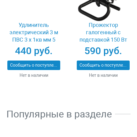
Удлинитель
Прожектор
электрический 3 м
галогенный с
ПВС 3 х 1кв мм 5
подставкой 150 Вт
гнезд СВЕТОЗАР
Светозар SV-57121-B
440 руб.
590 руб.
ОПТИМА SV-55055-3
Сообщить о поступлении
Сообщить о поступлении
Нет в наличии
Нет в наличии
Популярные в разделе