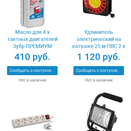
Масло для 4-х
Удлинитель
тактных двигателей
электрический на
Зубр ПРЕМИУМ
катушке 25 м ПВС 2 х
ЗМД-4Т
1кв мм 4 гнезда
410 руб.
1 120 руб.
СВЕТОЗАР КОМФОРТ
SV-55073-25
Сообщить о поступлении
Сообщить о поступлении
Нет в наличии
Нет в наличии