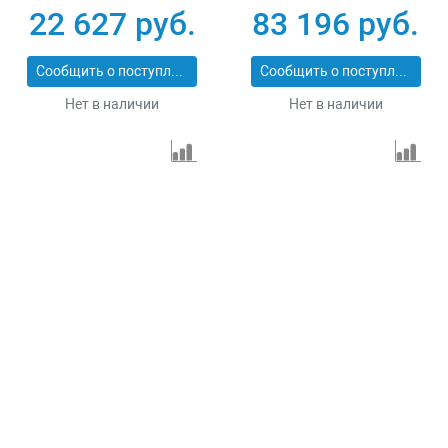
230В 4-х тактный 15
коннектор
22 627 руб.
83 196 руб.
л электростартер
автоматики
Сибртех 94538
электростартер
Сообщить о поступлении
Сообщить о поступлении
Denzel 946934
Нет в наличии
Нет в наличии