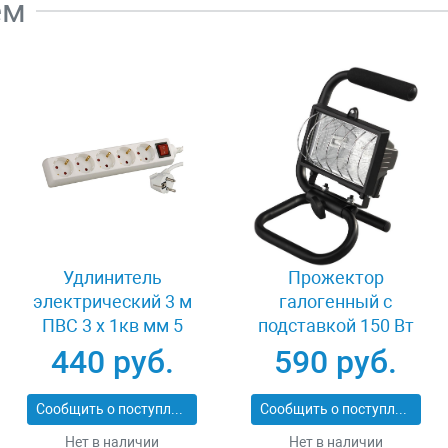
ем
Удлинитель
Прожектор
электрический 3 м
галогенный с
ПВС 3 х 1кв мм 5
подставкой 150 Вт
гнезд СВЕТОЗАР
Светозар SV-57121-B
440 руб.
590 руб.
ОПТИМА SV-55055-3
Сообщить о поступлении
Сообщить о поступлении
Нет в наличии
Нет в наличии