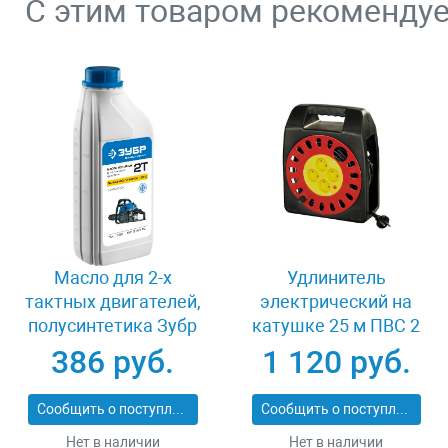
С этим товаром рекоменду
Масло для 2-х
Удлинитель
тактных двигателей,
электрический на
полусинтетика Зубр
катушке 25 м ПВС 2
ПРЕМИУМ ЗМД-2Т-П
х 1кв мм 4 гнезда
386 руб.
1 120 руб.
СВЕТОЗАР
КОМФОРТ SV-55073-
Сообщить о поступлении
Сообщить о поступлении
25
Нет в наличии
Нет в наличии