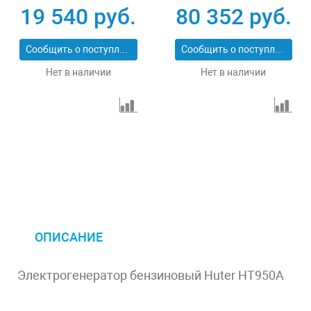
четырехтактный 15
переключение
19 540 руб.
80 352 руб.
л ручной стартер
режима 230 В/400 В
Сибртех 94544
25 л электростартер
Сообщить о поступлении
Сообщить о поступлении
Denzel 946944
Нет в наличии
Нет в наличии
ОПИСАНИЕ
Электрогенератор бензиновый Huter HT950A