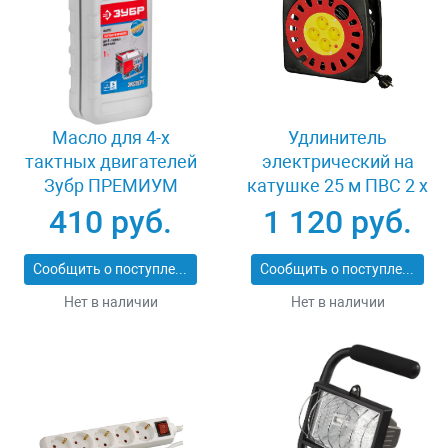
Масло для 4-х
Удлинитель
тактных двигателей
электрический на
Зубр ПРЕМИУМ
катушке 25 м ПВС 2 х
ЗМД-4Т
1кв мм 4 гнезда
410 руб.
1 120 руб.
СВЕТОЗАР КОМФОРТ
SV-55073-25
Сообщить о поступлении
Сообщить о поступлении
Нет в наличии
Нет в наличии