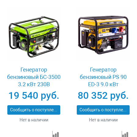
Генератор
Генератор
бензиновый БС-3500
бензиновый PS 90
3.2 кВт 230В
ED-3 9.0 кВт
четырехтактный 15 л
переключение
19 540 руб.
80 352 руб.
ручной стартер
режима 230 В/400 В
Сибртех 94544
25 л электростартер
Сообщить о поступлении
Сообщить о поступлении
Denzel 946944
Нет в наличии
Нет в наличии