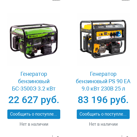
Генератор
Генератор
бензиновый
бензиновый PS 90 EA
БС-3500Э 3.2 кВт
9.0 кВт 230В 25 л
230В 4-х тактный 15 л
коннектор
22 627 руб.
83 196 руб.
электростартер
автоматики
Сибртех 94538
электростартер
Сообщить о поступлении
Сообщить о поступлении
Denzel 946934
Нет в наличии
Нет в наличии