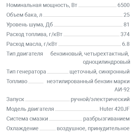
Номинальная мощность, Вт
6500
Объем бака, л
25
Уровень шума, Дб
81
Расход топлива, г/кВт
374
Расход масла, г/кВт
6.8
Тип двигателя
бензиновый, четырехтактный,
одноцилиндровый
Тип генератора
щеточный, синхронный
Топливо
неэтилированный бензин марки
АИ-92
Запуск
ручной/электрический
Модель двигателя
Huter 420JF
Система смазки
разбрызгиванием
Охлаждение
воздушное, принудительное