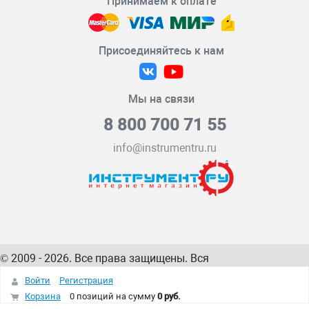
Принимаем к оплате
Присоединяйтесь к нам
Мы на связи
8 800 700 71 55
info@instrumentru.ru
© 2009 - 2026. Все права защищены. Вся
информация на сайте – собственность
ИнструментРУ
Войти
Регистрация
интернет-магазина
Корзина
0 позиций
на сумму
0 руб.