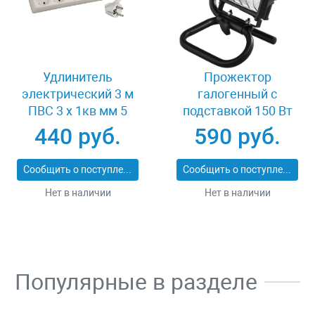
Удлинитель
Прожектор
электрический 3 м
галогенный с
ПВС 3 х 1кв мм 5
подставкой 150 Вт
гнезд СВЕТОЗАР
Светозар SV-57121-B
440 руб.
590 руб.
ОПТИМА SV-55055-3
Сообщить о поступлении
Сообщить о поступлении
Нет в наличии
Нет в наличии
Популярные в разделе