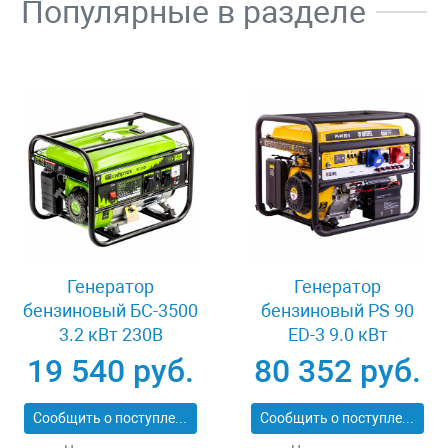
Популярные в разделе
Генератор
Генератор
бензиновый БС-3500
бензиновый PS 90
3.2 кВт 230В
ED-3 9.0 кВт
четырехтактный 15 л
переключение
19 540 руб.
80 352 руб.
ручной стартер
режима 230 В/400 В
Сибртех 94544
25 л электростартер
Сообщить о поступлении
Сообщить о поступлении
Denzel 946944