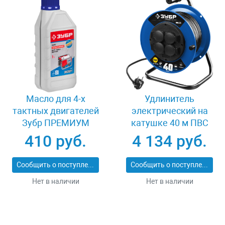
Масло для 4-х
Удлинитель
тактных двигателей
электрический на
Зубр ПРЕМИУМ
катушке 40 м ПВС
ЗМД-4Т
3х1.5 кв мм 4 гнезда
410 руб.
4 134 руб.
Зубр 55081-40
Сообщить о поступлении
Сообщить о поступлении
Нет в наличии
Нет в наличии