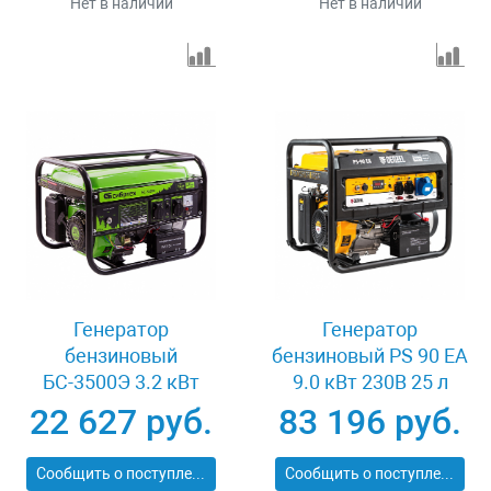
Нет в наличии
Нет в наличии
Генератор
Генератор
бензиновый
бензиновый PS 90 EA
БС-3500Э 3.2 кВт
9.0 кВт 230В 25 л
230В 4-х тактный 15 л
коннектор
22 627 руб.
83 196 руб.
электростартер
автоматики
Сибртех 94538
электростартер
Сообщить о поступлении
Сообщить о поступлении
Denzel 946934