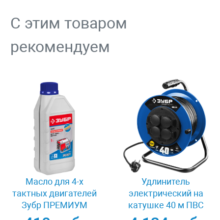
С этим товаром
рекомендуем
Масло для 4-х
Удлинитель
тактных двигателей
электрический на
Зубр ПРЕМИУМ
катушке 40 м ПВС
ЗМД-4Т
3х1.5 кв мм 4 гнезда