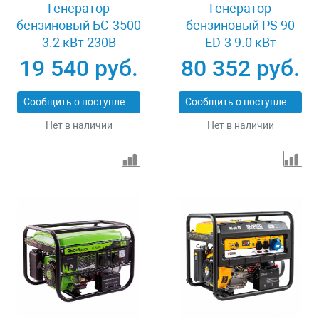
Генератор
Генератор
бензиновый БС-3500
бензиновый PS 90
3.2 кВт 230В
ED-3 9.0 кВт
четырехтактный 15 л
переключение
19 540 руб.
80 352 руб.
ручной стартер
режима 230 В/400 В
Сибртех 94544
25 л электростартер
Сообщить о поступлении
Сообщить о поступлении
Denzel 946944
Нет в наличии
Нет в наличии