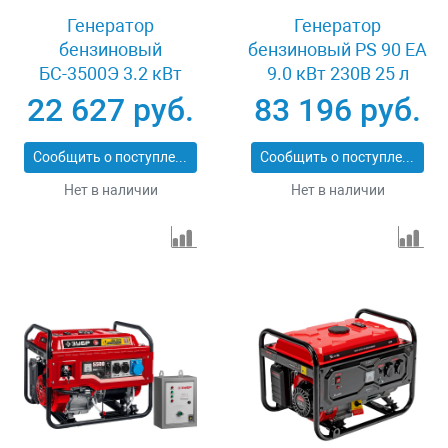
Генератор
Генератор
бензиновый
бензиновый PS 90 EA
БС-3500Э 3.2 кВт
9.0 кВт 230В 25 л
230В 4-х тактный 15 л
коннектор
22 627 руб.
83 196 руб.
электростартер
автоматики
Сибртех 94538
электростартер
Сообщить о поступлении
Сообщить о поступлении
Denzel 946934
Нет в наличии
Нет в наличии