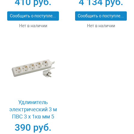
410 руб.
4 134 руб.
Зубр 55081-40
Сообщить о поступлении
Сообщить о поступлении
Нет в наличии
Нет в наличии
Удлинитель
электрический 3 м
ПВС 3 х 1кв мм 5
гнезд СВЕТОЗАР
390 руб.
ОПТИМА SV-55053-3