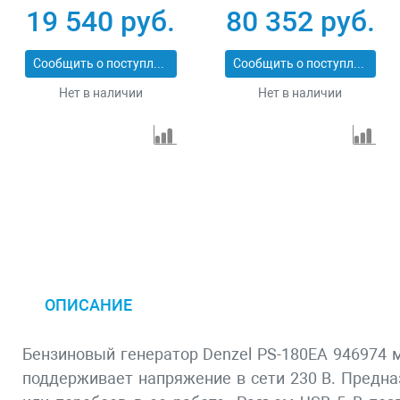
четырехтактный 15
переключение
19 540 руб.
80 352 руб.
л ручной стартер
режима 230 В/400 В
Сибртех 94544
25 л электростартер
Сообщить о поступлении
Сообщить о поступлении
Denzel 946944
Нет в наличии
Нет в наличии
ОПИСАНИЕ
Бензиновый генератор Denzel PS-180EA 946974 
поддерживает напряжение в сети 230 В. Предна