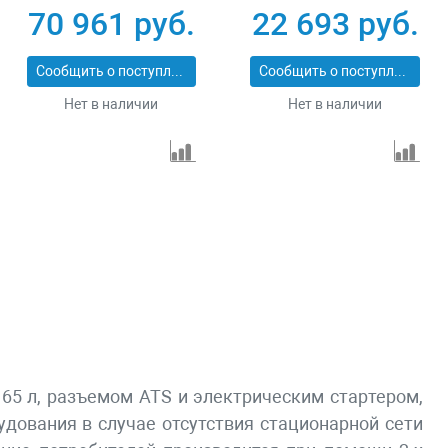
Вт Зубр СБА-5500
RS-4000 946115
70 961 руб.
22 693 руб.
Сообщить о поступлении
Сообщить о поступлении
Нет в наличии
Нет в наличии
65 л, разъемом ATS и электрическим стартером,
дования в случае отсутствия стационарной сети