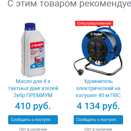
С этим товаром рекоменду
Спецпредложение
Масло для 4-х
Удлинитель
тактных двигателей
электрический на
Зубр ПРЕМИУМ
катушке 40 м ПВС
ЗМД-4Т
3х1.5 кв мм 4 гнезда
410 руб.
4 134 руб.
Зубр 55081-40
Сообщить о поступлении
Сообщить о поступлении
Нет в наличии
Нет в наличии