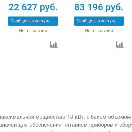
230В 4-х тактный 15
коннектор
22 627 руб.
83 196 руб.
л электростартер
автоматики
Сибртех 94538
электростартер
Сообщить о поступлении
Сообщить о поступлении
Denzel 946934
Нет в наличии
Нет в наличии
максимальной мощностью 18 кВт, с баком объемом 
значен для обеспечения питанием приборов и обору