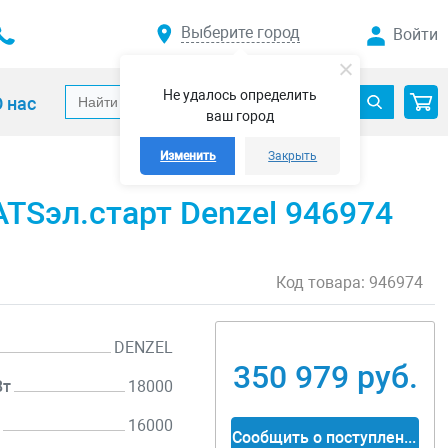
Выберите город
Войти
Не удалось определить
 нас
ваш город
Изменить
Закрыть
TSэл.старт Denzel 946974
Код товара:
946974
DENZEL
350 979 руб.
Вт
18000
т
16000
Сообщить о поступлении