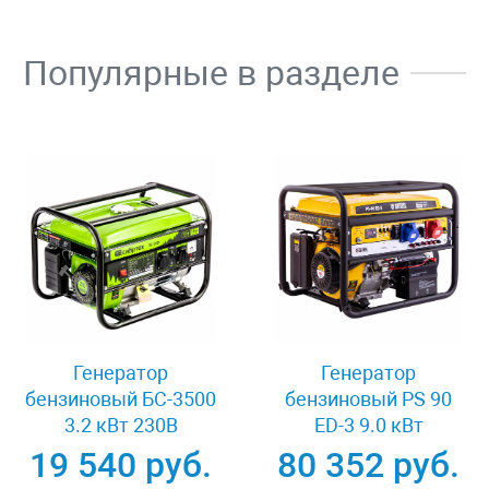
Популярные в разделе
Генератор
Генератор
бензиновый БС-3500
бензиновый PS 90
3.2 кВт 230В
ED-3 9.0 кВт
четырехтактный 15 л
переключение
19 540 руб.
80 352 руб.
ручной стартер
режима 230 В/400 В