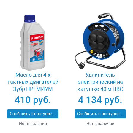
Масло для 4-х
Удлинитель
тактных двигателей
электрический на
Зубр ПРЕМИУМ
катушке 40 м ПВС
ЗМД-4Т
3х1.5 кв мм 4 гнезда
410 руб.
4 134 руб.
Зубр 55081-40
Сообщить о поступлении
Сообщить о поступлении
Нет в наличии
Нет в наличии