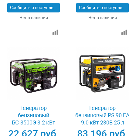
Сибртех 94544
25 л электростартер
Сообщить о поступлении
Сообщить о поступлении
Denzel 946944
Нет в наличии
Нет в наличии
Генератор
Генератор
бензиновый
бензиновый PS 90 EA
БС-3500Э 3.2 кВт
9.0 кВт 230В 25 л
230В 4-х тактный 15 л
коннектор
22 627 руб.
83 196 руб.