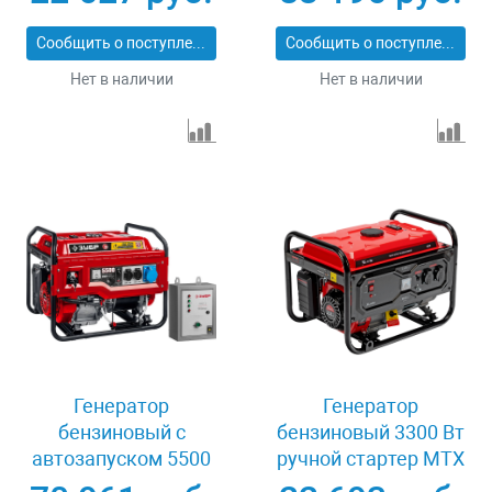
электростартер
автоматики
Сибртех 94538
электростартер
Сообщить о поступлении
Сообщить о поступлении
Denzel 946934
Нет в наличии
Нет в наличии
Генератор
Генератор
бензиновый с
бензиновый 3300 Вт
автозапуском 5500
ручной стартер MTX
Вт Зубр СБА-5500
RS-4000 946115