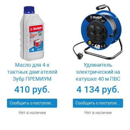
Масло для 4-х
Удлинитель
тактных двигателей
электрический на
Зубр ПРЕМИУМ
катушке 40 м ПВС
ЗМД-4Т
3х1.5 кв мм 4 гнезда
410 руб.
4 134 руб.
Зубр 55081-40
Сообщить о поступлении
Сообщить о поступлении
Нет в наличии
Нет в наличии