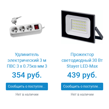
Удлинитель
Прожектор
электрический 3 м
светодиодный 30 Вт
ПВС 3 х 0.75кв мм 3
Stayer LED-Max
гнезда Сибин 55036-3
57131-30_z01
354 руб.
439 руб.
Сообщить о поступлении
Сообщить о поступлении
Нет в наличии
Нет в наличии