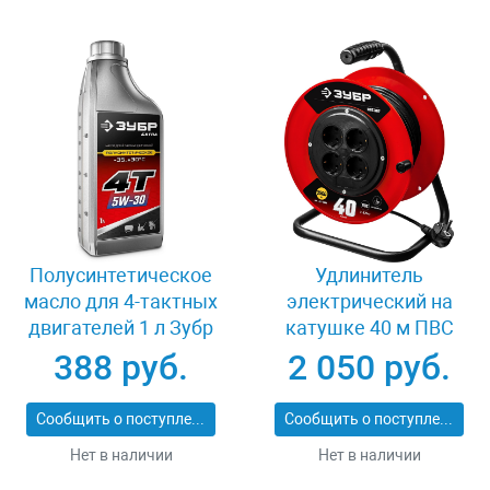
Полусинтетическое
Удлинитель
масло для 4-тактных
электрический на
двигателей 1 л Зубр
катушке 40 м ПВС
EXTRA 4Т-5W30
3х0.75 кв мм 4
388 руб.
2 050 руб.
70612-1
гнезда Зубр 55083-40
Сообщить о поступлении
Сообщить о поступлении
Нет в наличии
Нет в наличии