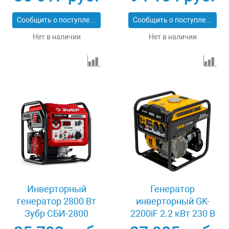
ручной старт Denzel
электростартер
94713
Denzel 94712
Сообщить о поступлении
Сообщить о поступлении
Нет в наличии
Нет в наличии
Инверторный
Генератор
генератор 2800 Вт
инверторный GK-
Зубр СБИ-2800
2200iF 2.2 кВт 230 В
ручной старт Denzel