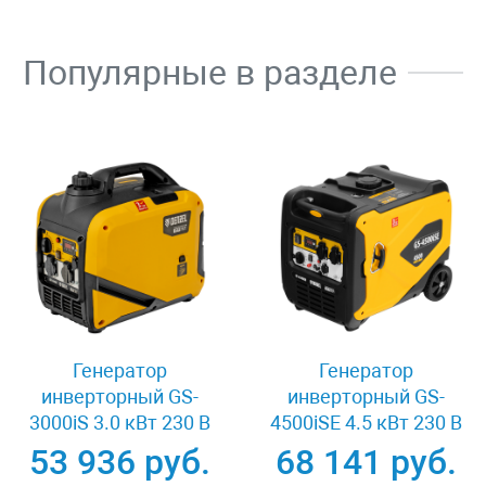
Популярные в разделе
Генератор
Генератор
инверторный GS-
инверторный GS-
3000iS 3.0 кВт 230 В
4500iSE 4.5 кВт 230 В
закрытый корпус
закрытый корпус
53 936 руб.
68 141 руб.
ручной старт Denzel
электростартер