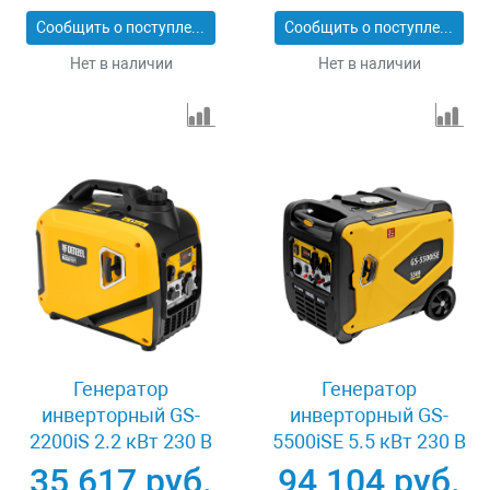
94716
Denzel 94714
Сообщить о поступлении
Сообщить о поступлении
Нет в наличии
Нет в наличии
Генератор
Генератор
инверторный GS-
инверторный GS-
2200iS 2.2 кВт 230 В
5500iSE 5.5 кВт 230 В
закрытый корпус
закрытый корпус
35 617 руб.
94 104 руб.