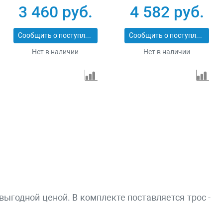
Stayer MASTER
Зубр
3 460 руб.
4 582 руб.
43112-0.9
ПРОФЕССИОНАЛ
43113-1.1_z01
Сообщить о поступлении
Сообщить о поступлении
Нет в наличии
Нет в наличии
выгодной ценой. В комплекте поставляется трос -