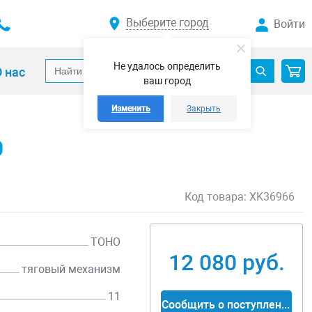
Выберите город
Войти
Не удалось определить
 нас
ваш город
Изменить
Закрыть
0
Код товара:
XK36966
TOHO
12 080 руб.
тяговый механизм
11
Сообщить о поступлении