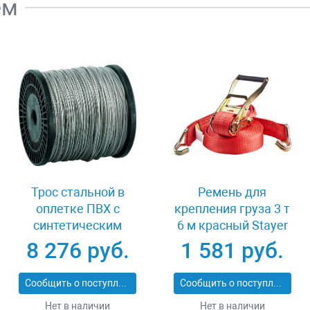
ем
Трос стальной в
Ремень для
оплетке ПВХ с
крепления груза 3 т
синтетическим
6 м красный Stayer
сердечником 8/10
PROFESSIONAL
8 276 руб.
1 581 руб.
мм 60 м DIN 3055
40564-6
Зубр 4-304120-08-10
Сообщить о поступлении
Сообщить о поступлении
Нет в наличии
Нет в наличии