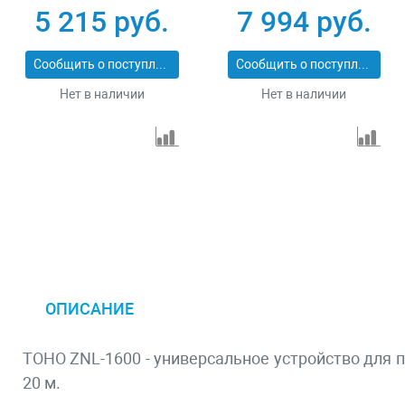
Зубр
900 кг 8 м Зубр
5 215 руб.
7 994 руб.
ПРОФЕССИОНАЛ
ПРОФЕССИОНАЛ
43105-4
43117-0.9
Сообщить о поступлении
Сообщить о поступлении
Нет в наличии
Нет в наличии
ОПИСАНИЕ
TOHO ZNL-1600 - универсальное устройство для п
20 м.