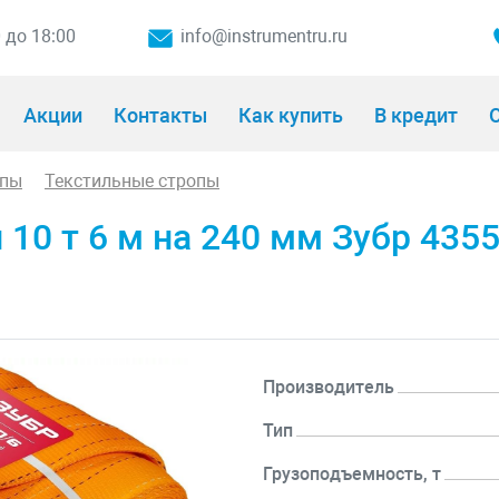
0 до 18:00
info@instrumentru.ru
Акции
Контакты
Как купить
В кредит
О
опы
Текстильные стропы
10 т 6 м на 240 мм Зубр 4355
Производитель
Тип
Грузоподъемность, т