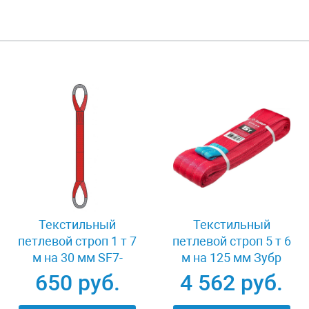
Текстильный
Текстильный
петлевой строп 1 т 7
петлевой строп 5 т 6
м на 30 мм SF7-
м на 125 мм Зубр
СТП-1-7
43555-5-6
650 руб.
4 562 руб.