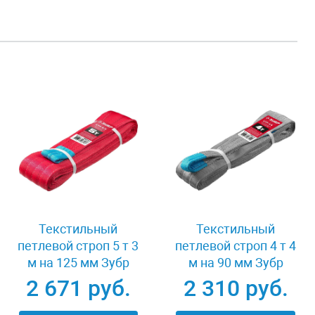
Текстильный
Текстильный
петлевой строп 5 т 3
петлевой строп 4 т 4
м на 125 мм Зубр
м на 90 мм Зубр
43555-5-3
43554-4-4
2 671 руб.
2 310 руб.