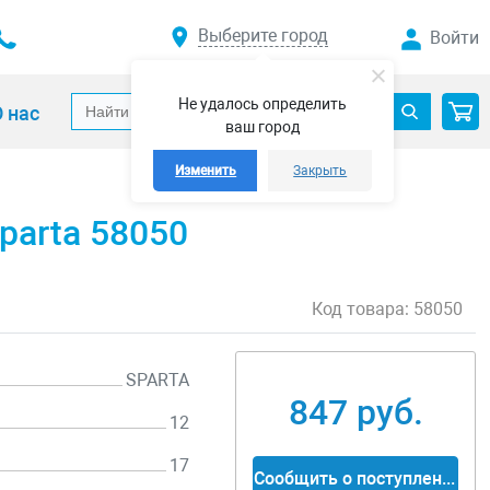
Выберите город
Войти
Не удалось определить
 нас
ваш город
Изменить
Закрыть
parta 58050
Код товара:
58050
SPARTA
847 руб.
12
17
Сообщить о поступлении