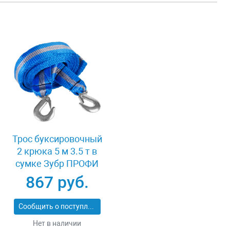
Трос буксировочный
2 крюка 5 м 3.5 т в
сумке Зубр ПРОФИ
61215-3.5
867 руб.
Сообщить о поступлении
Нет в наличии