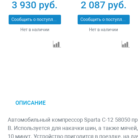
л/мин Denzel 58054
3 930 руб.
2 087 руб.
Сообщить о поступлении
Сообщить о поступлении
Нет в наличии
Нет в наличии
ОПИСАНИЕ
Автомобильный компрессор Sparta C-12 58050 пр
В. Используется для накачки шин, а также мячей
10 минут. Устройство пригодится в поездке, на да