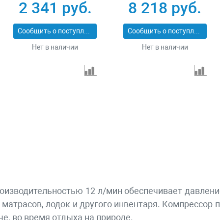
мин, автомобильный
набором
2 341 руб.
8 218 руб.
предохранитель
аксессуаров Denzel
Denzel 58055
58005
Сообщить о поступлении
Сообщить о поступлении
Нет в наличии
Нет в наличии
оизводительностью 12 л/мин обеспечивает давление
, матрасов, лодок и другого инвентаря. Компрессор 
че, во время отдыха на природе.