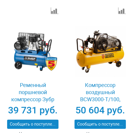
Ременный
Компрессор
поршневой
воздушный
компрессор Зубр
BCW3000-T/100,
ЭКСПЕРТ ЗКПМ-440-
ременный привод,
39 731 руб.
50 604 руб.
50-Р-2.2
3.0 кВт, 100 литров,
520 л/мин Denzel
Сообщить о поступлении
Сообщить о поступлении
58118