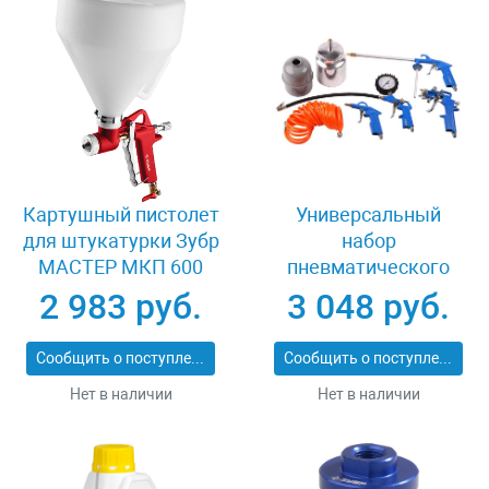
Картушный пистолет
Универсальный
для штукатурки Зубр
набор
МАСТЕР МКП 600
пневматического
06466
инструмента 5
2 983 руб.
3 048 руб.
предметов Зубр
06458-H5
Сообщить о поступлении
Сообщить о поступлении
Нет в наличии
Нет в наличии