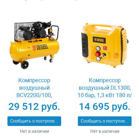
Компрессор
Компрессор
воздушный
воздушный DL1300,
BCV2200/100,
10 бар, 1,3 кВт 180 л/
ременный привод,
мин 5 л, с набором
29 512 руб.
14 695 руб.
2.2 кВт, 100 литров,
аксессуаров Denzel
370 л/мин Denzel
58011
Сообщить о поступлении
Сообщить о поступлении
58110
Нет в наличии
Нет в наличии