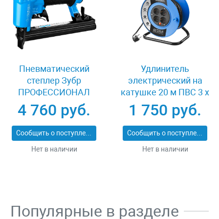
Пневматический
Удлинитель
степлер Зубр
электрический на
ПРОФЕССИОНАЛ
катушке 20 м ПВС 3 х
3191
1кв мм 4 гнезда Зубр
4 760 руб.
1 750 руб.
ПРОФЕССИОНАЛ
55082-20
Сообщить о поступлении
Сообщить о поступлении
Нет в наличии
Нет в наличии
Популярные в разделе