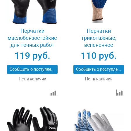
Перчатки
Перчатки
маслобензостойкие
трикотажные,
для точных работ
вспененное
размер L Зубр
нитрильное
119 руб.
110 руб.
МЕХАНИК+ 11279-L
покрытие, размер L,
15 класс вязки
Сообщить о поступлении
Сообщить о поступлении
Сибртех 67873
Нет в наличии
Нет в наличии