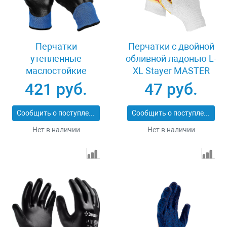
Перчатки
Перчатки c двойной
утепленные
обливной ладонью L-
маслостойкие
XL Stayer MASTER
размер L-XL Зубр
11409-XL
421 руб.
47 руб.
АРКТИКА 11469-XL
Сообщить о поступлении
Сообщить о поступлении
Нет в наличии
Нет в наличии