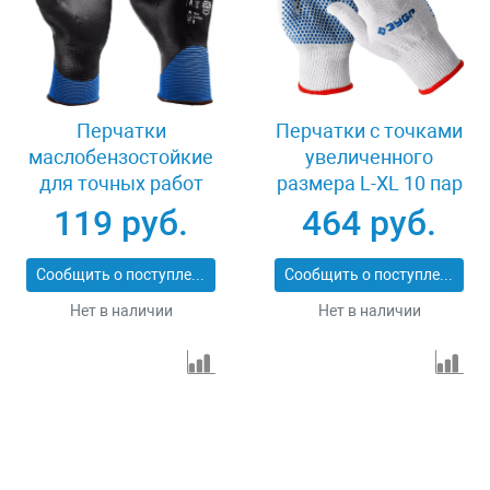
Перчатки
Перчатки с точками
маслобензостойкие
увеличенного
для точных работ
размера L-XL 10 пар
размер XL Зубр
Зубр ТОЧКА+ 11451-
119 руб.
464 руб.
МЕХАНИК+ 11279-XL
K10
Сообщить о поступлении
Сообщить о поступлении
Нет в наличии
Нет в наличии