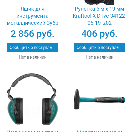
Ящик для
Рулетка 5 м x 19 мм
инструмента
Kraftool X-Drive 34122-
металлический Зубр
05-19_z02
СПУТНИК-18 38153-
2 856 руб.
406 руб.
18
Сообщить о поступлении
Сообщить о поступлении
Нет в наличии
Нет в наличии