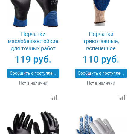
Перчатки
Перчатки
маслобензостойкие
трикотажные,
для точных работ
вспененное
размер L Зубр
нитрильное
119 руб.
110 руб.
МЕХАНИК+ 11279-L
покрытие, размер L,
15 класс вязки
Сообщить о поступлении
Сообщить о поступлении
Сибртех 67873
Нет в наличии
Нет в наличии