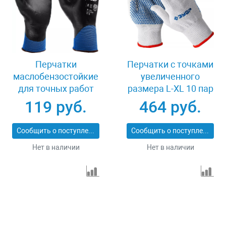
Перчатки
Перчатки с точками
маслобензостойкие
увеличенного
для точных работ
размера L-XL 10 пар
размер XL Зубр
Зубр ТОЧКА+ 11451-
119 руб.
464 руб.
МЕХАНИК+ 11279-XL
K10
Сообщить о поступлении
Сообщить о поступлении
Нет в наличии
Нет в наличии