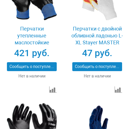
Перчатки
Перчатки c двойной
утепленные
обливной ладонью L-
маслостойкие
XL Stayer MASTER
размер L-XL Зубр
11409-XL
421 руб.
47 руб.
АРКТИКА 11469-XL
Сообщить о поступлении
Сообщить о поступлении
Нет в наличии
Нет в наличии