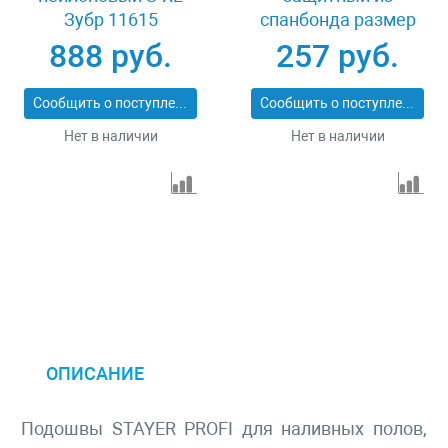
Зубр 11615
спанбонда размер
50-52 Stayer MASTER
888 руб.
257 руб.
11603-50
Сообщить о поступлении
Сообщить о поступлении
Нет в наличии
Нет в наличии
ОПИСАНИЕ
Подошвы STAYER PROFI для наливных полов,