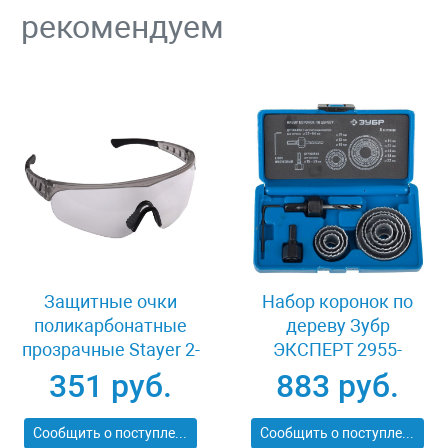
рекомендуем
Защитные очки
Набор коронок по
поликарбонатные
дереву Зубр
прозрачные Stayer 2-
ЭКСПЕРТ 2955-
110431
H11_z01
351 руб.
883 руб.
Сообщить о поступлении
Сообщить о поступлении