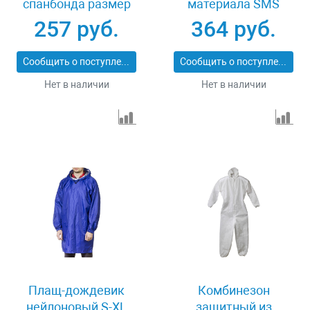
спанбонда размер
материала SMS
52-54 Stayer MASTER
размер 52-54 Зубр
257 руб.
364 руб.
11603-52
МАСТЕР 11605-52
Сообщить о поступлении
Сообщить о поступлении
Нет в наличии
Нет в наличии
Плащ-дождевик
Комбинезон
нейлоновый S-XL
защитный из