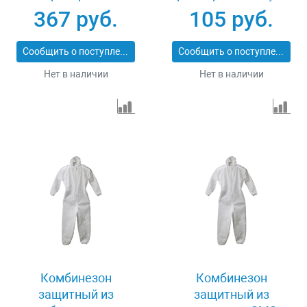
материала размер
11610
367 руб.
105 руб.
50-52 Зубр ПРОФИ
11609-50
Сообщить о поступлении
Сообщить о поступлении
Нет в наличии
Нет в наличии
Комбинезон
Комбинезон
защитный из
защитный из