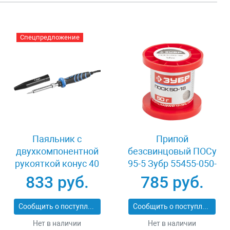
Спецпредложение
Паяльник с
Припой
двухкомпонентной
безсвинцовый ПОСу
рукояткой конус 40
95-5 Зубр 55455-050-
Вт Зубр ПРОФИ
10
833 руб.
785 руб.
55413-40
Сообщить о поступлении
Сообщить о поступлении
Нет в наличии
Нет в наличии