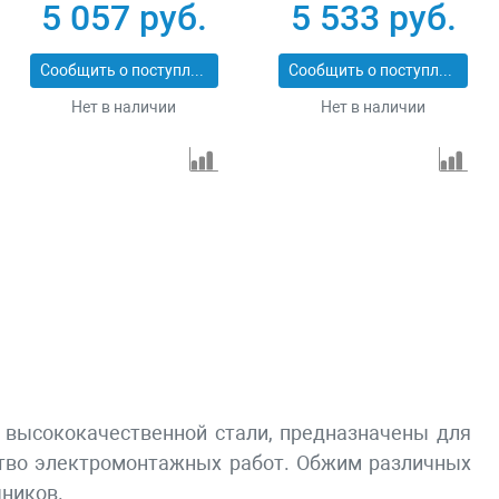
ИНВ-20 22627
Зубр КОТ-60 23348-
5 057 руб.
5 533 руб.
60
Сообщить о поступлении
Сообщить о поступлении
Нет в наличии
Нет в наличии
з высококачественной стали, предназначены для
тво электромонтажных работ. Обжим различных
чников.