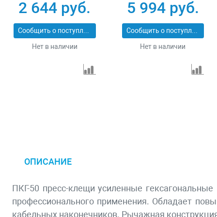
ИНХ-20 22624
2 644 руб.
5 994 руб.
Сообщить о поступлении
Сообщить о поступлении
Нет в наличии
Нет в наличии
ОПИСАНИЕ
ПКГ-50 пресс-клещи усиленные гексагональные 
профессионального применения. Обладает пов
кабельных наконечников. Рычажная конструкция