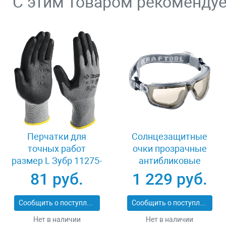
С этим товаром рекоменду
Перчатки для
Солнцезащитные
точных работ
очки прозрачные
размер L Зубр 11275-
антибликовые
L_z01
Kraftool 11009_z01
81 руб.
1 229 руб.
Сообщить о поступлении
Сообщить о поступлении
Нет в наличии
Нет в наличии