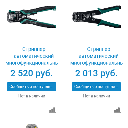
Стриппер
Стриппер
автоматический
автоматический
многофункциональный
многофункциональный
0.05-10 кв.мм Kraftool
0.2-6 кв.мм Kraftool
2 520 руб.
2 013 руб.
22639
22635
Сообщить о поступлении
Сообщить о поступлении
Нет в наличии
Нет в наличии