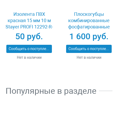
Изолента ПВХ
Плоскогубцы
красная 15 мм 10 м
комбинированные
Stayer PROFI 12292-R-
фосфатированные
15-10
160 мм Knipex KN-
50 руб.
1 600 руб.
0301160SB
Сообщить о поступлении
Сообщить о поступлении
Нет в наличии
Нет в наличии
Популярные в разделе