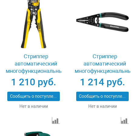
Стриппер
Стриппер
автоматический
автоматический
многофункциональный
многофункциональный
Stayer TS-X 22655
0.5-4 кв.мм Kraftool
1 210 руб.
1 214 руб.
22659
Сообщить о поступлении
Сообщить о поступлении
Нет в наличии
Нет в наличии