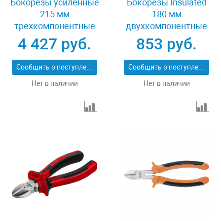
Бокорезы усиленные
Бокорезы Insulated
215 мм
180 мм
трехкомпонентные
двухкомпонентные
рукоятки Gross 17575
рукоятки Matrix
4 427 руб.
853 руб.
Professional 17508
Сообщить о поступлении
Сообщить о поступлении
Нет в наличии
Нет в наличии