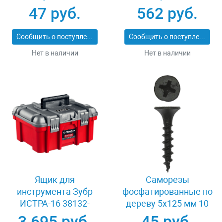
11409-XL
монолинза ЗУБР
47 руб.
562 руб.
ЭКСПЕРТ 110310
Сообщить о поступлении
Сообщить о поступлении
Нет в наличии
Нет в наличии
Ящик для
Саморезы
инструмента Зубр
фосфатированные по
ИСТРА-16 38132-
дереву 5x125 мм 10
16_z01
шт Зубр 4-300037-50-
3 695 руб.
45 руб.