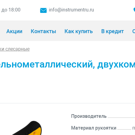
0 до 18:00
info@instrumentru.ru
Акции
Контакты
Как купить
В кредит
О
ки слесарные
ельнометаллический, двухком
Производитель
Материал рукоятки
п