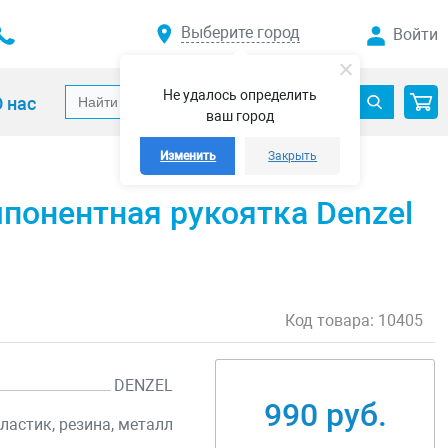
Выберите город
Войти
Не удалось определить
 нас
ваш город
Изменить
Закрыть
понентная рукоятка Denzel
Код товара:
10405
DENZEL
990 руб.
ластик, резина, металл