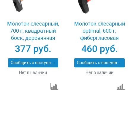
Молоток слесарный,
Молоток слесарный
700 г, квадратный
optimal, 600 г,
боек, деревянная
фибергласовая
рукоятка Sparta
обрезиненная
377 руб.
460 руб.
102135
рукоятка,
квадратный боек
Сообщить о поступлении
Сообщить о поступлении
Matrix 10370
Нет в наличии
Нет в наличии