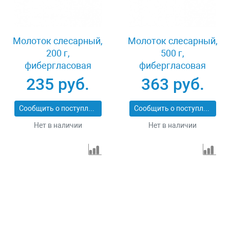
Молоток слесарный,
Молоток слесарный,
200 г,
500 г,
фибергласовая
фибергласовая
обрезиненная
обрезиненная
235 руб.
363 руб.
рукоятка Сибртех
рукоятка Сибртех
10318
10323
Сообщить о поступлении
Сообщить о поступлении
Нет в наличии
Нет в наличии