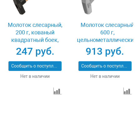
Молоток слесарный,
Молоток слесарный
200 г, кованый
600 г,
квадратный боек,
цельнометаллический,
буковая рукоятка
двухкомпонентная
247 руб.
913 руб.
Denzel 10426
рукоятка Denzel 10404
Сообщить о поступлении
Сообщить о поступлении
Нет в наличии
Нет в наличии