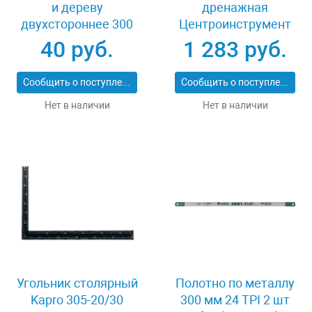
и дереву
дренажная
двухстороннее 300
Центроинструмент
мм 24/8 TPI Stayer
Кузбасс 1546
40 руб.
1 283 руб.
1591_z01
Сообщить о поступлении
Сообщить о поступлении
Нет в наличии
Нет в наличии
Угольник столярный
Полотно по металлу
Kapro 305-20/30
300 мм 24 TPI 2 шт