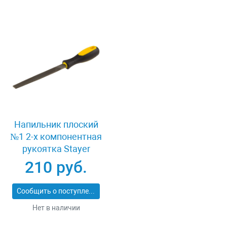
Напильник плоский
№1 2-х компонентная
рукоятка Stayer
16601-20-1
210 руб.
Сообщить о поступлении
Нет в наличии