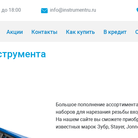
0 до 18:00
info@instrumentru.ru
Акции
Контакты
Как купить
В кредит
О
струмента
Большое пополнение ассортимент
наборов для нарезания резьбы вхо
На нашем сайте вы сможете приобр
известных марок Зубр, Stayer, Jon