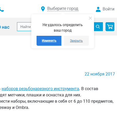
Выберите город
Войти
Не удалось определить
 нас
ваш город
Изменить
Закрыть
22 ноября 2017
а
наборов резьбонарезного инструмента
. В состав
дят метчики, плашки и оснастка для них.
ести наборы, включающие в себя от 6 до 110 предметов,
nesway и Ombra.