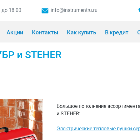
0 до 18:00
info@instrumentru.ru
Акции
Контакты
Как купить
В кредит
О
УБР и STEHER
Большое пополнение ассортимента
и STEHER:
Электрические тепловые пушки се