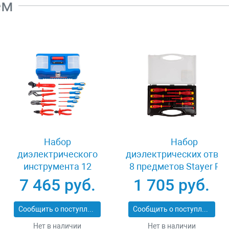
ем
Набор
Набор
диэлектрического
диэлектрических отвер
инструмента 12
8 предметов Stayer PR
предметов Зубр
ELECTRO 25145-H8_z
7 465 руб.
1 705 руб.
ПРОФИ ЭЛЕКТРИК
2214-H12_z01
Сообщить о поступлении
Сообщить о поступлении
Нет в наличии
Нет в наличии