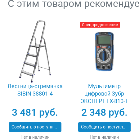
С этим товаром рекоменду
Спецпредложение
Лестница-стремянка
Мультиметр
SIBIN 38801-4
цифровой Зубр
ЭКСПЕРТ ТХ-810-Т
59810
3 481 руб.
2 348 руб.
Сообщить о поступлении
Сообщить о поступлении
Нет в наличии
Нет в наличии