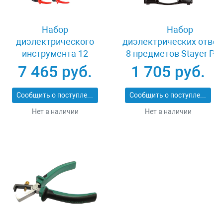
Набор
Набор
диэлектрического
диэлектрических отвер
инструмента 12
8 предметов Stayer PR
предметов Зубр
ELECTRO 25145-H8_z
7 465 руб.
1 705 руб.
ПРОФИ ЭЛЕКТРИК
2214-H12_z01
Сообщить о поступлении
Сообщить о поступлении
Нет в наличии
Нет в наличии