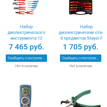
Набор
Набор
диэлектрического
диэлектрических отвер
инструмента 12
8 предметов Stayer PR
предметов Зубр
ELECTRO 25145-H8_z
7 465 руб.
1 705 руб.
ПРОФИ ЭЛЕКТРИК
2214-H12_z01
Сообщить о поступлении
Сообщить о поступлении
Нет в наличии
Нет в наличии