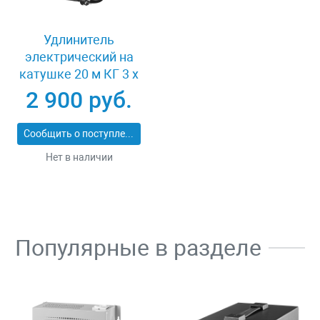
Удлинитель
электрический на
катушке 20 м КГ 3 х
1.5кв мм 4 гнезда
2 900 руб.
Зубр ПРОФИ 55085-
20
Сообщить о поступлении
Нет в наличии
Популярные в разделе