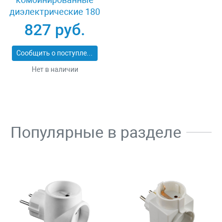
диэлектрические 180
мм Зубр МАСТЕР
827 руб.
ЭЛЕКТРИК 2214-1-
18_z02
Сообщить о поступлении
Нет в наличии
Популярные в разделе