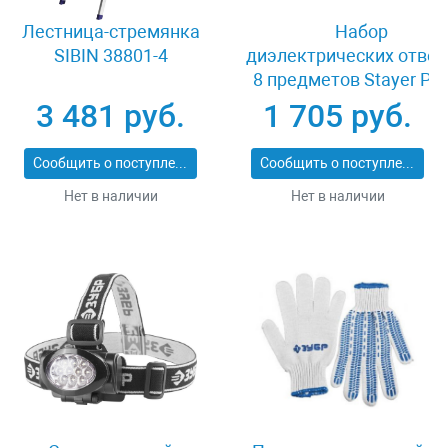
Лестница-стремянка
Набор
SIBIN 38801-4
диэлектрических отвер
8 предметов Stayer PR
ELECTRO 25145-H8_z
3 481 руб.
1 705 руб.
Сообщить о поступлении
Сообщить о поступлении
Нет в наличии
Нет в наличии