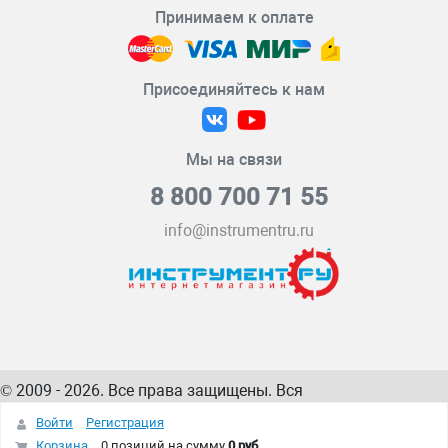
Принимаем к оплате
Присоединяйтесь к нам
Мы на связи
8 800 700 71 55
info@instrumentru.ru
© 2009 - 2026. Все права защищены. Вся
информация на сайте – собственность
ИнструментРУ
Войти
Регистрация
интернет-магазина
Корзина
0 позиций
на сумму
0 руб.