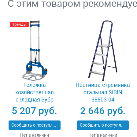
С этим товаром рекоменду
Тренды
Тележка
Лестница-стремянка
хозяйственная
стальная SIBIN
складная Зубр
38803-04
ЭКСПЕРТ 38750-60
5 207 руб.
2 646 руб.
Сообщить о поступлении
Сообщить о поступлении
Нет в наличии
Нет в наличии