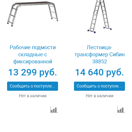
Рабочие подмости
Лестница-
складные с
трансформер Сибин
фиксированной
38852
площадкой 3х6х3
13 299 руб.
14 640 руб.
ступени Сибин РП-36
38843
Сообщить о поступлении
Сообщить о поступлении
Нет в наличии
Нет в наличии