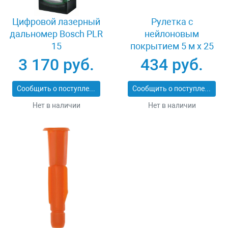
Цифровой лазерный
Рулетка с
дальномер Bosch PLR
нейлоновым
15
покрытием 5 м x 25
мм Зубр 34057-05-
3 170 руб.
434 руб.
25_z02
Сообщить о поступлении
Сообщить о поступлении
Нет в наличии
Нет в наличии